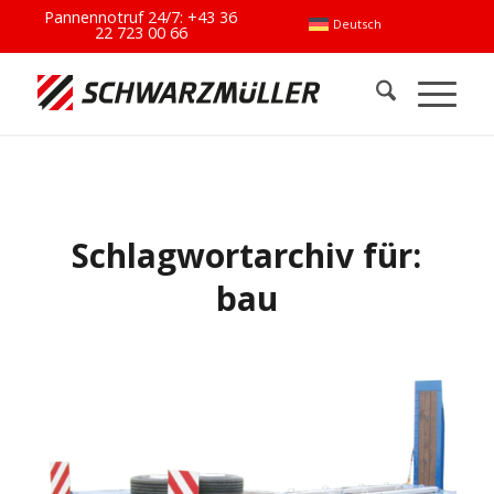
Pannennotruf 24/7:
+43 36
Deutsch
22 723 00 66
Schlagwortarchiv für:
bau