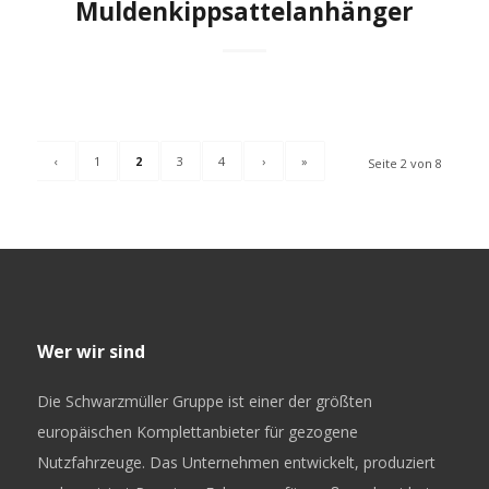
Muldenkippsattelanhänger
‹
1
2
3
4
›
»
Seite 2 von 8
Wer wir sind
Die Schwarzmüller Gruppe ist einer der größten
europäischen Komplettanbieter für gezogene
Nutzfahrzeuge. Das Unternehmen entwickelt, produziert