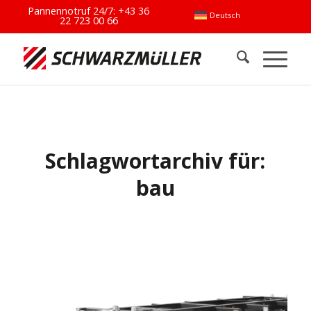
Pannennotruf 24/7:
+43 36
Deutsch
22 723 00 66
Schlagwortarchiv für:
bau