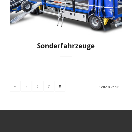
Sonderfahrzeuge
«
‹
6
7
8
Seite 8 von 8