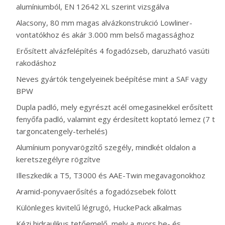
alumíniumból, EN 12642 XL szerint vizsgálva
Alacsony, 80 mm magas alvázkonstrukció Lowliner-
vontatókhoz és akár 3.000 mm belső magassághoz
Erősített alvázfelépítés 4 fogadózseb, daruzható vasúti
rakodáshoz
Neves gyártók tengelyeinek beépítése mint a SAF vagy
BPW
Dupla padló, mely egyrészt acél omegasinekkel erősített
fenyőfa padló, valamint egy érdesített koptató lemez (7 t
targoncatengely-terhelés)
Alumínium ponyvarögzítő szegély, mindkét oldalon a
keretszegélyre rögzítve
Illeszkedik a T5, T3000 és AAE-Twin megavagonokhoz
Aramid-ponyvaerősítés a fogadózsebek fölött
Különleges kivitelű légrugó, HuckePack alkalmas
Kézi hidraulikus tetőemelő, mely a gyors be- és