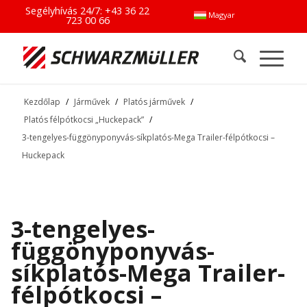
Segélyhívás 24/7:
+43 36 22
Magyar
723 00 66
Kezdőlap
/
Járművek
/
Platós járművek
/
Platós félpótkocsi „Huckepack”
/
3-tengelyes-függönyponyvás-síkplatós-Mega Trailer-félpótkocsi –
Huckepack
3-tengelyes-
függönyponyvás-
síkplatós-Mega Trailer-
félpótkocsi –