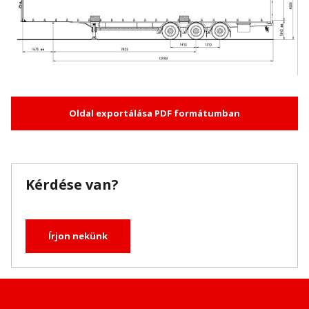
Oldal exportálása PDF formátumban
Kérdése van?
Írjon nekünk