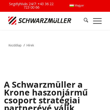
Segélyhívás 24/7:
+43 36 22
Magyar
723 00 66
Kezdőlap
/
Hírek
A Schwarzmüller a
Krone haszonjármű
csoport stratégiai
partnerévé válik