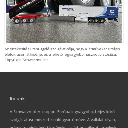
Az értékesítés utáni ügyfélszolgálat célja, hogy a járműveket a teljes
életcikluson át kísérje, és a lehető legnagyobb hasznot biztosítsa.
Copyright: Schwarzmüller
Rólunk
A Schwarzmüller-csoport Európa legnagyobb, teljes körű
szolgáltatásrendszert kínáló gyártóműve. A vállalat olyan,
prémium minőségű járműveket gyárt és fejleszt, amelyek