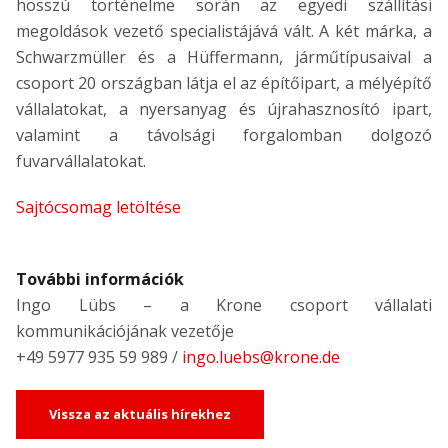
hosszú történelme során az egyedi szállítási
megoldások vezető specialistájává vált. A két márka, a
Schwarzmüller és a Hüffermann, járműtípusaival a
csoport 20 országban látja el az építőipart, a mélyépítő
vállalatokat, a nyersanyag és újrahasznosító ipart,
valamint a távolsági forgalomban dolgozó
fuvarvállalatokat.
Sajtócsomag letöltése
További információk
Ingo Lübs – a Krone csoport vállalati
kommunikációjának vezetője
+49 5977 935 59 989 /
ingo.luebs@krone.de
Vissza az aktuális hírekhez