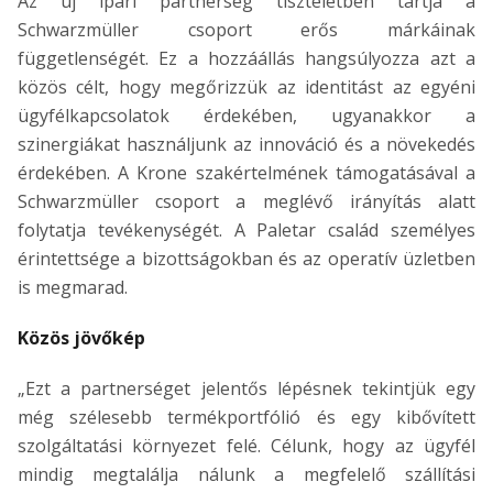
Az új ipari partnerség tiszteletben tartja a
Schwarzmüller csoport erős márkáinak
függetlenségét. Ez a hozzáállás hangsúlyozza azt a
közös célt, hogy megőrizzük az identitást az egyéni
ügyfélkapcsolatok érdekében, ugyanakkor a
szinergiákat használjunk az innováció és a növekedés
érdekében. A Krone szakértelmének támogatásával a
Schwarzmüller csoport a meglévő irányítás alatt
folytatja tevékenységét. A Paletar család személyes
érintettsége a bizottságokban és az operatív üzletben
is megmarad.
Közös jövőkép
„Ezt a partnerséget jelentős lépésnek tekintjük egy
még szélesebb termékportfólió és egy kibővített
szolgáltatási környezet felé. Célunk, hogy az ügyfél
mindig megtalálja nálunk a megfelelő szállítási