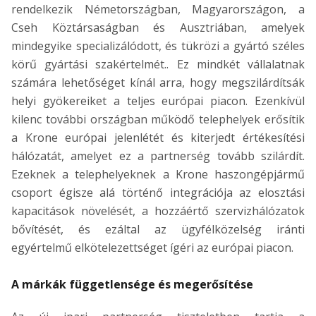
rendelkezik Németországban, Magyarországon, a
Cseh Köztársaságban és Ausztriában, amelyek
mindegyike specializálódott, és tükrözi a gyártó széles
körű gyártási szakértelmét.. Ez mindkét vállalatnak
számára lehetőséget kínál arra, hogy megszilárdítsák
helyi gyökereiket a teljes európai piacon. Ezenkívül
kilenc további országban működő telephelyek erősítik
a Krone európai jelenlétét és kiterjedt értékesítési
hálózatát, amelyet ez a partnerség tovább szilárdít.
Ezeknek a telephelyeknek a Krone haszongépjármű
csoport égisze alá történő integrációja az elosztási
kapacitások növelését, a hozzáértő szervizhálózatok
bővítését, és ezáltal az ügyfélközelség iránti
egyértelmű elkötelezettséget ígéri az európai piacon.
A márkák függetlensége és megerősítése