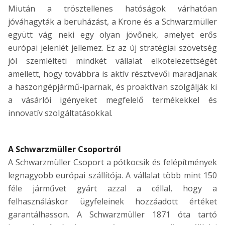
Miután a trösztellenes hatóságok várhatóan
jóváhagyták a beruházást, a Krone és a Schwarzmüller
együtt vág neki egy olyan jövőnek, amelyet erős
európai jelenlét jellemez. Ez az új stratégiai szövetség
jól szemlélteti mindkét vállalat elkötelezettségét
amellett, hogy továbbra is aktív résztvevői maradjanak
a haszongépjármű-iparnak, és proaktívan szolgálják ki
a vásárlói igényeket megfelelő termékekkel és
innovatív szolgáltatásokkal.
A Schwarzmüller Csoportról
A Schwarzmüller Csoport a pótkocsik és felépítmények
legnagyobb európai szállítója. A vállalat több mint 150
féle járművet gyárt azzal a céllal, hogy a
felhasználáskor ügyfeleinek hozzáadott értéket
garantálhasson. A Schwarzmüller 1871 óta tartó