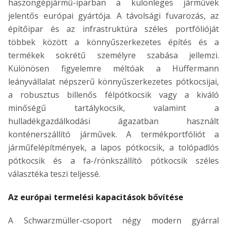
haszongépjármű-iparban a különleges járművek
jelentős európai gyártója. A távolsági fuvarozás, az
építőipar és az infrastruktúra széles portfólióját
többek között a könnyűszerkezetes építés és a
termékek sokrétű személyre szabása jellemzi.
Különösen figyelemre méltóak a Hüffermann
leányvállalat népszerű könnyűszerkezetes pótkocsijai,
a robusztus billenős félpótkocsik vagy a kiváló
minőségű tartálykocsik, valamint a
hulladékgazdálkodási ágazatban használt
konténerszállító járművek. A termékportfóliót a
járműfelépítmények, a lapos pótkocsik, a tolópadlós
pótkocsik és a fa-/rönkszállító pótkocsik széles
választéka teszi teljessé.
Az európai termelési kapacitások bővítése
A Schwarzmüller-csoport négy modern gyárral