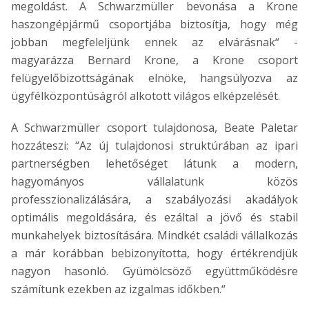
megoldást. A Schwarzmüller bevonása a Krone
haszongépjármű csoportjába biztosítja, hogy még
jobban megfeleljünk ennek az elvárásnak“ -
magyarázza Bernard Krone, a Krone csoport
felügyelőbizottságának elnöke, hangsúlyozva az
ügyfélközpontúságról alkotott világos elképzelését.
A Schwarzmüller csoport tulajdonosa, Beate Paletar
hozzáteszi: “Az új tulajdonosi struktúrában az ipari
partnerségben lehetőséget látunk a modern,
hagyományos vállalatunk közös
professzionalizálására, a szabályozási akadályok
optimális megoldására, és ezáltal a jövő és stabil
munkahelyek biztosítására. Mindkét családi vállalkozás
a már korábban bebizonyította, hogy értékrendjük
nagyon hasonló. Gyümölcsöző együttműködésre
számítunk ezekben az izgalmas időkben.“