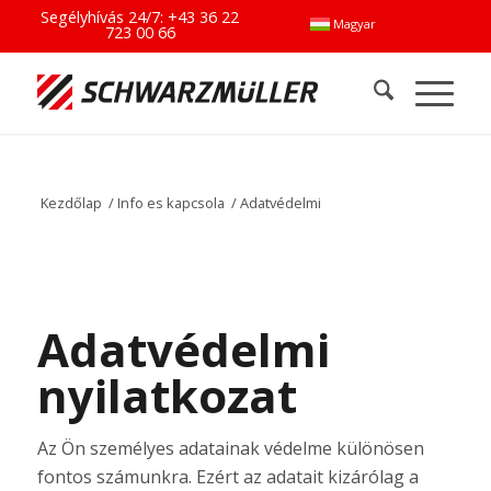
Segélyhívás 24/7:
+43 36 22
Magyar
723 00 66
Kezdőlap
/
Info es kapcsola
/
Adatvédelmi
Adatvédelmi
nyilatkozat
Az Ön személyes adatainak védelme különösen
fontos számunkra. Ezért az adatait kizárólag a