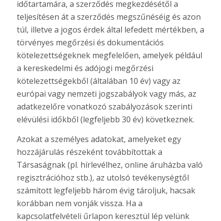
időtartamára, a szerződés megkezdésétől a
teljesítésen át a szerződés megszűnéséig és azon
túl, illetve a jogos érdek által lefedett mértékben, a
törvényes megőrzési és dokumentációs
kötelezettségeknek megfelelően, amelyek például
a kereskedelmi és adójogi megőrzési
kötelezettségekből (általában 10 év) vagy az
európai vagy nemzeti jogszabályok vagy más, az
adatkezelőre vonatkozó szabályozások szerinti
elévülési időkből (legfeljebb 30 év) következnek.
Azokat a személyes adatokat, amelyeket egy
hozzájárulás részeként továbbítottak a
Társaságnak (pl. hírlevélhez, online áruházba való
regisztrációhoz stb.), az utolsó tevékenységtől
számított legfeljebb három évig tároljuk, hacsak
korábban nem vonják vissza. Ha a
kapcsolatfelvételi űrlapon keresztül lép velünk