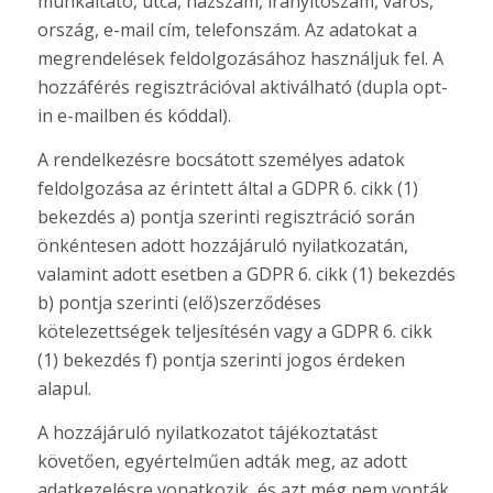
munkáltató, utca, házszám, irányítószám, város,
ország, e-mail cím, telefonszám. Az adatokat a
megrendelések feldolgozásához használjuk fel. A
hozzáférés regisztrációval aktiválható (dupla opt-
in e-mailben és kóddal).
A rendelkezésre bocsátott személyes adatok
feldolgozása az érintett által a GDPR 6. cikk (1)
bekezdés a) pontja szerinti regisztráció során
önkéntesen adott hozzájáruló nyilatkozatán,
valamint adott esetben a GDPR 6. cikk (1) bekezdés
b) pontja szerinti (elő)szerződéses
kötelezettségek teljesítésén vagy a GDPR 6. cikk
(1) bekezdés f) pontja szerinti jogos érdeken
alapul.
A hozzájáruló nyilatkozatot tájékoztatást
követően, egyértelműen adták meg, az adott
adatkezelésre vonatkozik, és azt még nem vonták