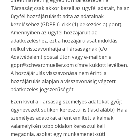
Társaság csak akkor kezeli az ügyfél adatait, ha az
ügyfél hozzájárulását adta az adatainak
kezeléséhez (GDPR 6. cikk (1) bekezdés a) pont).
Amennyiben az ügyfél hozzájárult az
adatkezeléshez, ezt a hozzájárulását indoklás
nélkül visszavonhatja a Társaságnak (c/o
Adatvédelem) postai úton vagy e-mailben a
gdpr@schwarzmueller.com címre küldött levélben.
A hozzájárulás visszavonása nem érinti a
hozzájárulás alapján a visszavonásig végzett
adatkezelés jogszerűségét.
Ezen kívül a Társaság személyes adatokat gyűjt
úgynevezett sütiken keresztül is (lásd alább). Ha a
személyes adatokat a fent említett alkalmak
valamelyikén több oldalon keresztül kell
megadnia, azokat egy munkamenet-süti