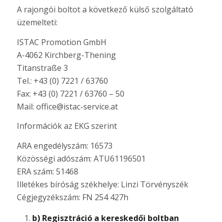
A rajongói boltot a következő külső szolgáltató
üzemelteti:
ISTAC Promotion GmbH
A-4062 Kirchberg-Thening
Titanstraße 3
Tel.: +43 (0) 7221 / 63760
Fax: +43 (0) 7221 / 63760 – 50
Mail: office@istac-service.at
Információk az EKG szerint
ARA engedélyszám: 16573
Közösségi adószám: ATU61196501
ERA szám: 51468
Illetékes bíróság székhelye: Linzi Törvényszék
Cégjegyzékszám: FN 254 427h
b) Regisztráció a kereskedői boltban