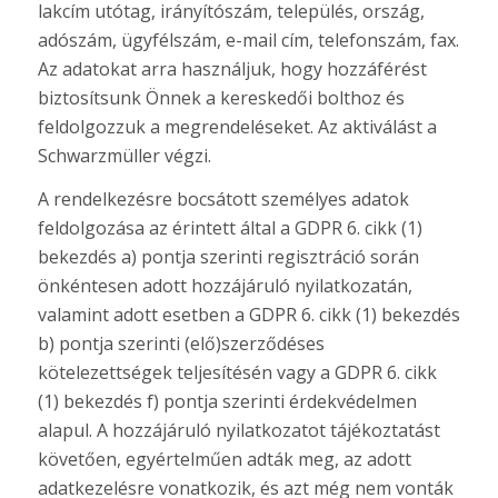
lakcím utótag, irányítószám, település, ország,
adószám, ügyfélszám, e-mail cím, telefonszám, fax.
Az adatokat arra használjuk, hogy hozzáférést
biztosítsunk Önnek a kereskedői bolthoz és
feldolgozzuk a megrendeléseket. Az aktiválást a
Schwarzmüller végzi.
A rendelkezésre bocsátott személyes adatok
feldolgozása az érintett által a GDPR 6. cikk (1)
bekezdés a) pontja szerinti regisztráció során
önkéntesen adott hozzájáruló nyilatkozatán,
valamint adott esetben a GDPR 6. cikk (1) bekezdés
b) pontja szerinti (elő)szerződéses
kötelezettségek teljesítésén vagy a GDPR 6. cikk
(1) bekezdés f) pontja szerinti érdekvédelmen
alapul. A hozzájáruló nyilatkozatot tájékoztatást
követően, egyértelműen adták meg, az adott
adatkezelésre vonatkozik, és azt még nem vonták