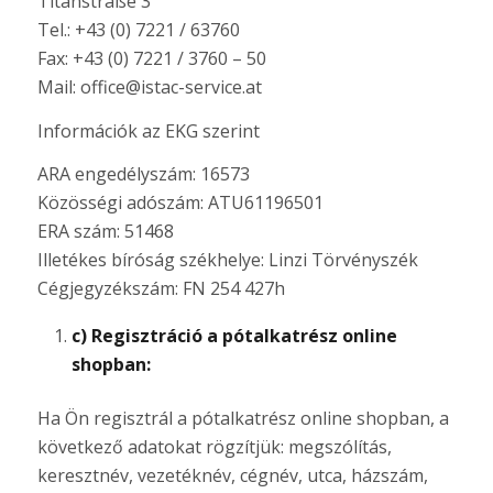
Titanstraße 3
Tel.: +43 (0) 7221 / 63760
Fax: +43 (0) 7221 / 3760 – 50
Mail: office@istac-service.at
Információk az EKG szerint
ARA engedélyszám: 16573
Közösségi adószám: ATU61196501
ERA szám: 51468
Illetékes bíróság székhelye: Linzi Törvényszék
Cégjegyzékszám: FN 254 427h
c) Regisztráció a pótalkatrész online
shopban:
Ha Ön regisztrál a pótalkatrész online shopban, a
következő adatokat rögzítjük: megszólítás,
keresztnév, vezetéknév, cégnév, utca, házszám,