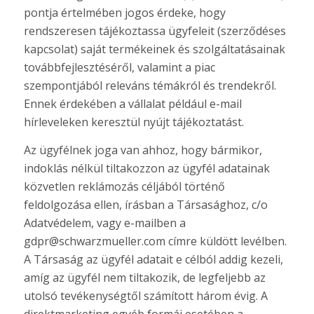
pontja értelmében jogos érdeke, hogy
rendszeresen tájékoztassa ügyfeleit (szerződéses
kapcsolat) saját termékeinek és szolgáltatásainak
továbbfejlesztéséről, valamint a piac
szempontjából releváns témákról és trendekről.
Ennek érdekében a vállalat például e-mail
hírleveleken keresztül nyújt tájékoztatást.
Az ügyfélnek joga van ahhoz, hogy bármikor,
indoklás nélkül tiltakozzon az ügyfél adatainak
közvetlen reklámozás céljából történő
feldolgozása ellen, írásban a Társasághoz, c/o
Adatvédelem, vagy e-mailben a
gdpr@schwarzmueller.com címre küldött levélben.
A Társaság az ügyfél adatait e célból addig kezeli,
amíg az ügyfél nem tiltakozik, de legfeljebb az
utolsó tevékenységtől számított három évig. A
direktmarketing egyéb formái esetében a