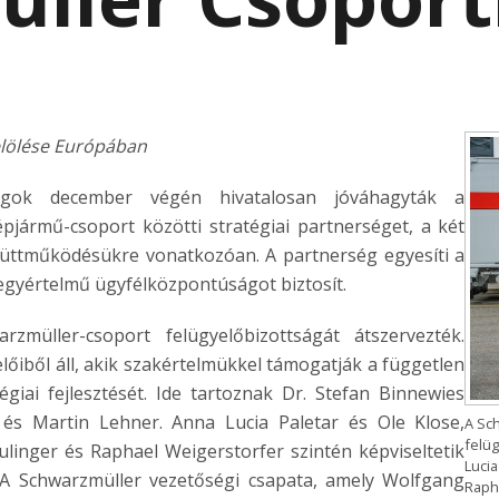
jelölése Európában
ágok december végén hivatalosan jóváhagyták a
jármű-csoport közötti stratégiai partnerséget, a két
együttműködésükre vonatkozóan. A partnerség egyesíti a
és egyértelmű ügyfélközpontúságot biztosít.
zmüller-csoport felügyelőbizottságát átszervezték.
őiből áll, akik szakértelmükkel támogatják a független
iai fejlesztését. Ide tartoznak Dr. Stefan Binnewies
k és Martin Lehner. Anna Lucia Paletar és Ole Klose,
A Sc
felüg
ulinger és Raphael Weigerstorfer szintén képviseltetik
Lucia
 A Schwarzmüller vezetőségi csapata, amely Wolfgang
Rapha