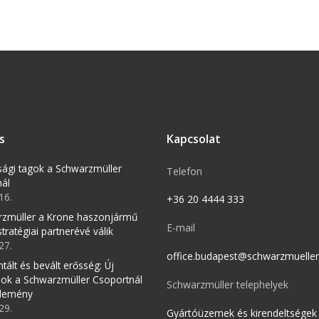
s
Kapcsolat
tsági tagok a Schwarzmüller
Telefon
nál
16.
+36 20 4444 333
rzmüller a Krone haszonjármű
E-mail
tratégiai partnerévé válik
27.
office.budapest@schwarzmuelle
tált és bevált erősség: Új
ok a Schwarzmüller Csoportnál
Schwarzmüller telephelyek
zlemény
29.
Gyártóüzemek és kirendeltségek