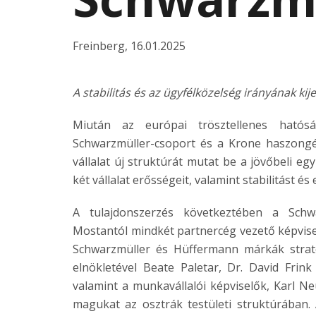
Freinberg
,
16.01.2025
A stabilitás és az ügyfélközelség irányának ki
Miután az európai trösztellenes hatós
Schwarzmüller-csoport és a Krone haszongép
vállalat új struktúrát mutat be a jövőbeli 
két vállalat erősségeit, valamint stabilitást 
A tulajdonszerzés következtében a Schwar
Mostantól mindkét partnercég vezető képvisel
Schwarzmüller és Hüffermann márkák stratég
elnökletével Beate Paletar, Dr. David Frin
valamint a munkavállalói képviselők, Karl Ne
magukat az osztrák testületi struktúrában.