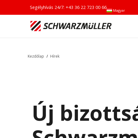
Segélyhívás 24/7:
+43 36 22 723 00 66
Magyar
Kezdőlap
/
Hírek
Új bizotts
Schwarzmü