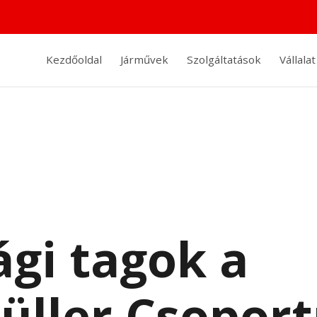
Kezdőoldal
Járművek
Szolgáltatások
Vállalat
ági tagok a
ller Csoport