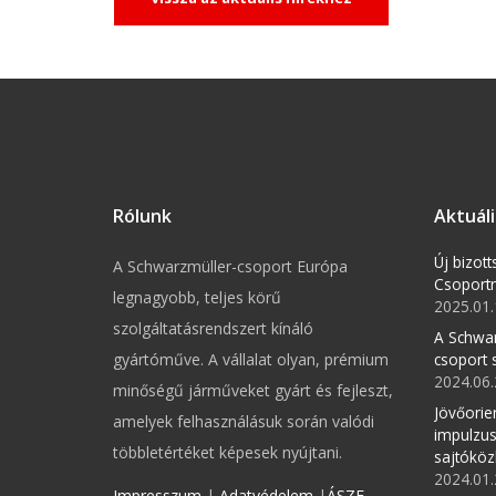
Rólunk
Aktuáli
Új bizot
A Schwarzmüller-csoport Európa
Csoport
legnagyobb, teljes körű
2025.01.
szolgáltatásrendszert kínáló
A Schwa
gyártóműve. A vállalat olyan, prémium
csoport s
2024.06.
minőségű járműveket gyárt és fejleszt,
Jövőorien
amelyek felhasználásuk során valódi
impulzus
többletértéket képesek nyújtani.
sajtókö
2024.01.
Impresszum
|
Adatvédelem
|
ÁSZF