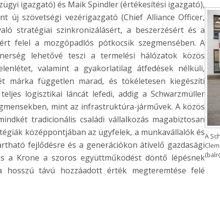
ügyi igazgató) és Maik Spindler (értékesítési igazgató),
t új szövetségi vezérigazgató (Chief Alliance Officer,
ó stratégiai szinkronizálásért, a beszerzésért és a
ért felel a mozgópadlós pótkocsik szegmensében. A
tnerség lehetővé teszi a termelési hálózatok közös
elenlétet, valamint a gyakorlatilag átfedések nélküli,
ét márka független marad, és tökéletesen kiegészíti
eljes logisztikai láncát lefedi, addig a Schwarzmüller
zegmensekben, mint az infrastruktúra-járművek. A közös
indkét tradicionális családi vállalkozás magabiztosan
tratégiák középpontjában az ügyfelek, a munkavállalók és
A Sc
artható fejlődésre és a generációkon átívelő gazdasági
Clem
(balr
r és a Krone a szoros együttműködést döntő lépésnek
s a hosszú távú hozzáadott érték megteremtése felé