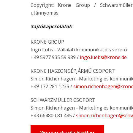
Copyright: Krone Group / Schwarzmüller
utánnyomás.
Sajtókapcsolatok
KRONE GROUP
Ingo Lübs - Vállalati kommunikációs vezető
+49 5977 935 59 989 /
ingo.luebs@krone.de
KRONE HASZONGÉPJÁRMŰ CSOPORT
Simon Richenhagen - Marketing és kommunik
+49 172 281 1235 /
simon.richenhagen@kron
SCHWARZMÜLLER CSOPORT
Simon Richenhagen - Marketing és kommunik
+43 664800 81 445 /
simon.richenhagen@schw
Vissza az aktuális hírekhez