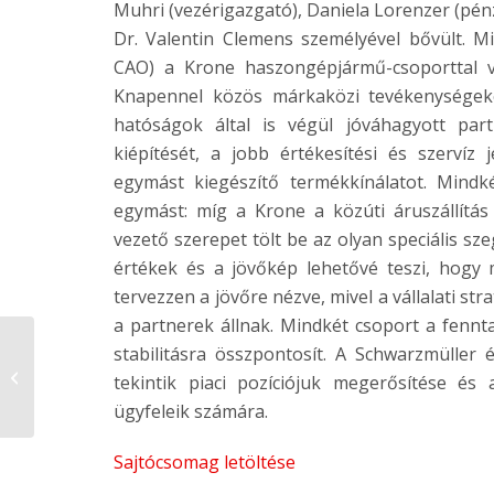
Muhri (vezérigazgató), Daniela Lorenzer (pénz
Dr. Valentin Clemens személyével bővült. Min
CAO) a Krone haszongépjármű-csoporttal val
Knapennel közös márkaközi tevékenységek
hatóságok által is végül jóváhagyott par
kiépítését, a jobb értékesítési és szervíz j
egymást kiegészítő termékkínálatot. Mindk
egymást: míg a Krone a közúti áruszállítás t
vezető szerepet tölt be az olyan speciális s
értékek és a jövőkép lehetővé teszi, hogy m
tervezzen a jövőre nézve, mivel a vállalati s
a partnerek állnak. Mindkét csoport a fennt
A Schwarzmüller a
stabilitásra összpontosít. A Schwarzmülle
Krone haszonjármű
tekintik piaci pozíciójuk megerősítése é
csoport stratégiai
ügyfeleik számára.
partnerévé vá...
Sajtócsomag letöltése