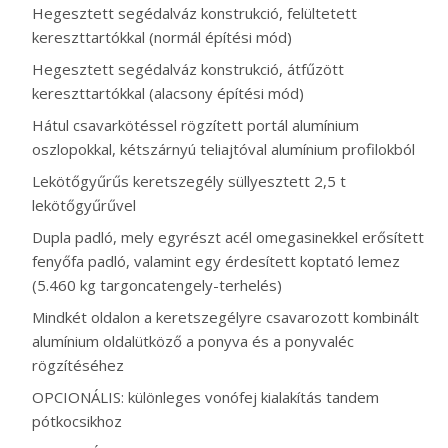
Hegesztett segédalváz konstrukció, felültetett
kereszttartókkal (normál építési mód)
Hegesztett segédalváz konstrukció, átfűzött
kereszttartókkal (alacsony építési mód)
Hátul csavarkötéssel rögzített portál alumínium
oszlopokkal, kétszárnyú teliajtóval alumínium profilokból
Lekötőgyűrűs keretszegély süllyesztett 2,5 t
lekötőgyűrűvel
Dupla padló, mely egyrészt acél omegasinekkel erősített
fenyőfa padló, valamint egy érdesített koptató lemez
(5.460 kg targoncatengely-terhelés)
Mindkét oldalon a keretszegélyre csavarozott kombinált
alumínium oldalütköző a ponyva és a ponyvaléc
rögzítéséhez
OPCIONÁLIS: különleges vonófej kialakítás tandem
pótkocsikhoz