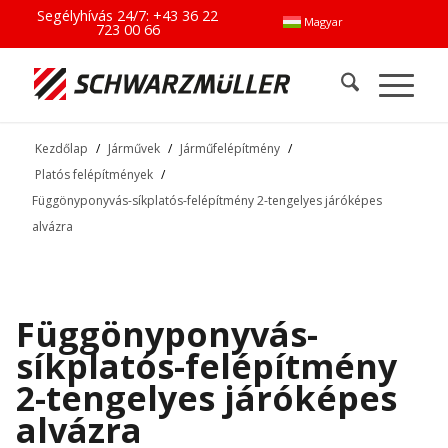
Segélyhívás 24/7:
+43 36 22
Magyar
723 00 66
Kezdőlap
/
Járművek
/
Járműfelépítmény
/
Platós felépítmények
/
Függönyponyvás-síkplatós-felépítmény 2-tengelyes járóképes
alvázra
Függönyponyvás-
síkplatós-felépítmény
2-tengelyes járóképes
alvázra