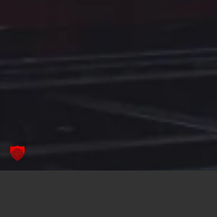
Prémium az
ügyfélszervizben