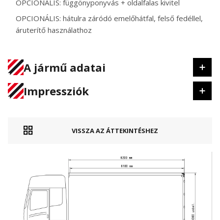
OPCIONÁLIS: függönyponyvás + oldalfalas kivitel
OPCIONÁLIS: hátulra záródó emelőhátfal, felső fedéllel,
áruterítő használathoz
A jármű adatai
Impressziók
VISSZA AZ ÁTTEKINTÉSHEZ