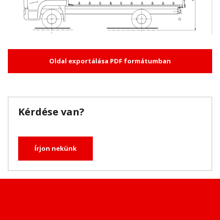
Oldal exportálása PDF formátumban
Kérdése van?
Írjon nekünk