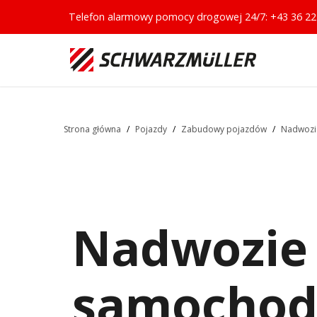
Telefon alarmowy pomocy drogowej 24/7:
+43 36 22
Strona główna
/
Pojazdy
/
Zabudowy pojazdów
/
Nadwozi
Nadwozie
samochod