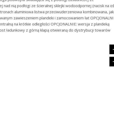
nad nią podłogi ze ścieralnej sklejki wodoodpornej (nacisk na o
tronach aluminiowa listwa przeciwuderzeniowa kombinowana, ja
owanym zawieszeniem plandeki i zamocowaniem łat OPCJONALNI
entralną na krótkie odległości OPCJONALNIE: wersja z plandeką
st ładunkowy z górną klapą otwieraną do dystrybucji towarów