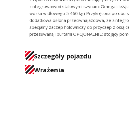
zintegrowanymi stalowymi szynami Omega i leżącej 
wózka widłowego 5 460 kg) Przykręcona po obu s
dodatkowa osłona przeciwnajazdowa, ze zintegr
specjalny zaczep holowniczy do przyczep z osią c
przesuwaną i burtami OPCJONALNIE: stojący pomo
Szczegóły pojazdu
Wrażenia