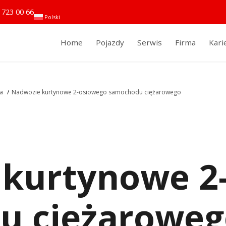
 723 00 66
Polski
Home
Pojazdy
Serwis
Firma
Kari
a
/
Nadwozie kurtynowe 2-osiowego samochodu ciężarowego
 kurtynowe 2
u ciężaroweg