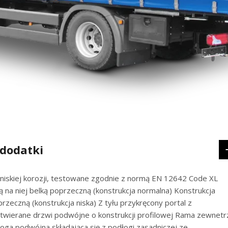
 dodatki
 niskiej korozji, testowane zgodnie z normą EN 12642 Code XL
na niej belką poprzeczną (konstrukcja normalna) Konstrukcja
eczną (konstrukcja niska) Z tyłu przykręcony portal z
otwierane drzwi podwójne o konstrukcji profilowej Rama zewnetr
ga podwójna składająca się z podłogi zasadniczej ze