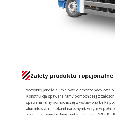
Zalety produktu i opcjonalne
Wysokiej jakości aluminiowe elementy nadwozia o
Konstrukcja spawana ramy pomocniczej z założoną 
spawana ramy pomocniczej z wstawioną belką poprz
aluminiowymi słupkami narożnymi, w tym w pełni 
z wpuszczonymi uchwytami mocującymi 2,5 t Podło