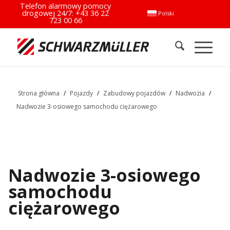
Telefon alarmowy pomocy
drogowej 24/7:
+43 36 22
Polski
723 00 66
Strona główna
/
Pojazdy
/
Zabudowy pojazdów
/
Nadwozia
/
Nadwozie 3-osiowego samochodu ciężarowego
Nadwozie 3-osiowego
samochodu
ciężarowego