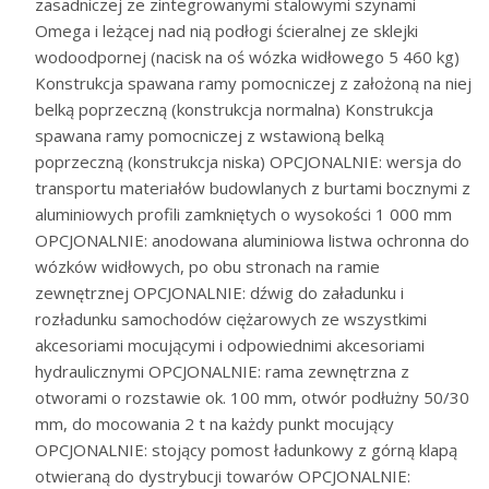
zasadniczej ze zintegrowanymi stalowymi szynami
Omega i leżącej nad nią podłogi ścieralnej ze sklejki
wodoodpornej (nacisk na oś wózka widłowego 5 460 kg)
Konstrukcja spawana ramy pomocniczej z założoną na niej
belką poprzeczną (konstrukcja normalna) Konstrukcja
spawana ramy pomocniczej z wstawioną belką
poprzeczną (konstrukcja niska) OPCJONALNIE: wersja do
transportu materiałów budowlanych z burtami bocznymi z
aluminiowych profili zamkniętych o wysokości 1 000 mm
OPCJONALNIE: anodowana aluminiowa listwa ochronna do
wózków widłowych, po obu stronach na ramie
zewnętrznej OPCJONALNIE: dźwig do załadunku i
rozładunku samochodów ciężarowych ze wszystkimi
akcesoriami mocującymi i odpowiednimi akcesoriami
hydraulicznymi OPCJONALNIE: rama zewnętrzna z
otworami o rozstawie ok. 100 mm, otwór podłużny 50/30
mm, do mocowania 2 t na każdy punkt mocujący
OPCJONALNIE: stojący pomost ładunkowy z górną klapą
otwieraną do dystrybucji towarów OPCJONALNIE: