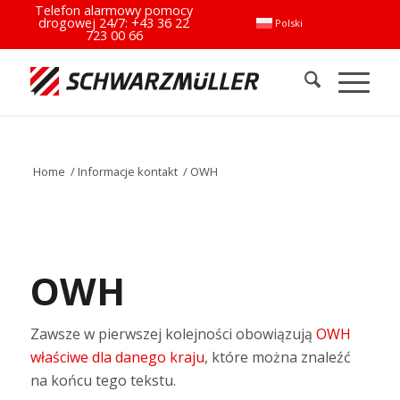
Telefon alarmowy pomocy
drogowej 24/7:
+43 36 22
Polski
723 00 66
Home
/
Informacje kontakt
/
OWH
OWH
Zawsze w pierwszej kolejności obowiązują
OWH
właściwe dla danego kraju
, które można znaleźć
na końcu tego tekstu.