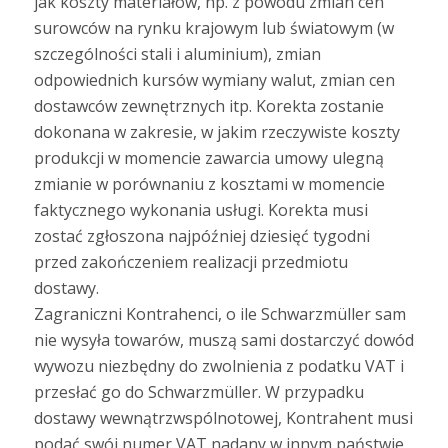
jak koszty materiałów, np. z powodu zmian cen
surowców na rynku krajowym lub światowym (w
szczególności stali i aluminium), zmian
odpowiednich kursów wymiany walut, zmian cen
dostawców zewnętrznych itp. Korekta zostanie
dokonana w zakresie, w jakim rzeczywiste koszty
produkcji w momencie zawarcia umowy ulegną
zmianie w porównaniu z kosztami w momencie
faktycznego wykonania usługi. Korekta musi
zostać zgłoszona najpóźniej dziesięć tygodni
przed zakończeniem realizacji przedmiotu
dostawy.
Zagraniczni Kontrahenci, o ile Schwarzmüller sam
nie wysyła towarów, muszą sami dostarczyć dowód
wywozu niezbędny do zwolnienia z podatku VAT i
przesłać go do Schwarzmüller. W przypadku
dostawy wewnątrzwspólnotowej, Kontrahent musi
podać swój numer VAT nadany w innym państwie