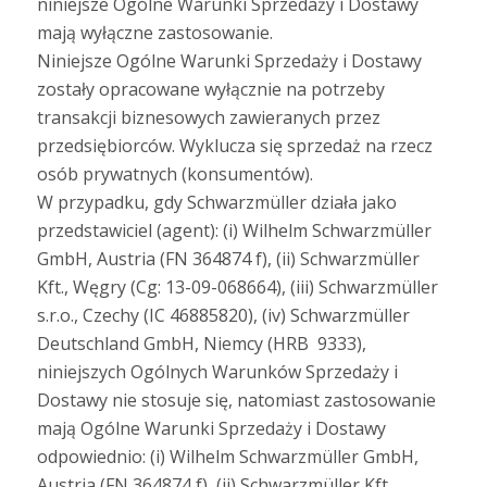
niniejsze Ogólne Warunki Sprzedaży i Dostawy
mają wyłączne zastosowanie.
Niniejsze Ogólne Warunki Sprzedaży i Dostawy
zostały opracowane wyłącznie na potrzeby
transakcji biznesowych zawieranych przez
przedsiębiorców. Wyklucza się sprzedaż na rzecz
osób prywatnych (konsumentów).
W przypadku, gdy Schwarzmüller działa jako
przedstawiciel (agent): (i) Wilhelm Schwarzmüller
GmbH, Austria (FN 364874 f), (ii) Schwarzmüller
Kft., Węgry (Cg: 13-09-068664), (iii) Schwarzmüller
s.r.o., Czechy (IC 46885820), (iv) Schwarzmüller
Deutschland GmbH, Niemcy (HRB 9333),
niniejszych Ogólnych Warunków Sprzedaży i
Dostawy nie stosuje się, natomiast zastosowanie
mają Ogólne Warunki Sprzedaży i Dostawy
odpowiednio: (i) Wilhelm Schwarzmüller GmbH,
Austria (FN 364874 f), (ii) Schwarzmüller Kft.,