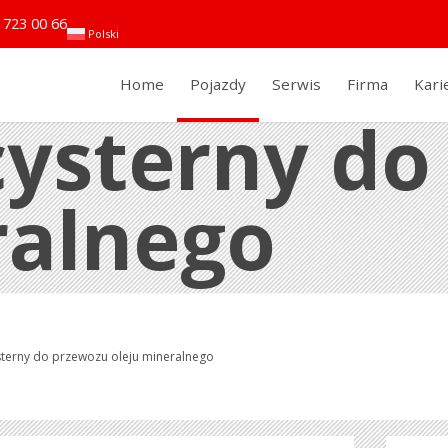
 723 00 66
Polski
Home
Pojazdy
Serwis
Firma
Kari
ysterny do
ralnego
terny do przewozu oleju mineralnego