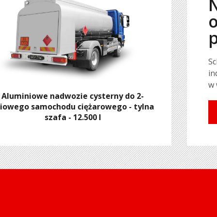
N
Sc
in
w 
Aluminiowe nadwozie cysterny do 2-
iowego samochodu ciężarowego - tylna
szafa - 12.500 l