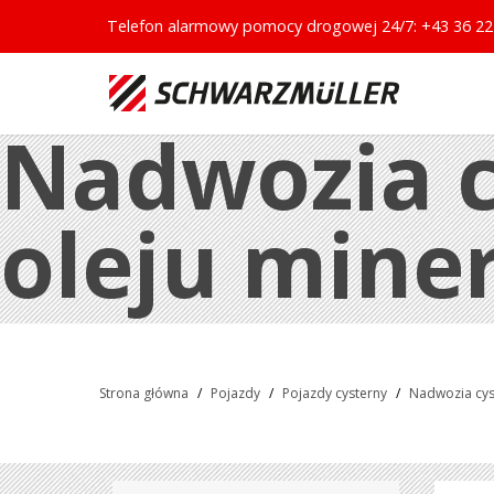
Telefon alarmowy pomocy drogowej 24/7:
+43 36 22
Nadwozia c
oleju mine
Strona główna
/
Pojazdy
/
Pojazdy cysterny
/
Nadwozia cys