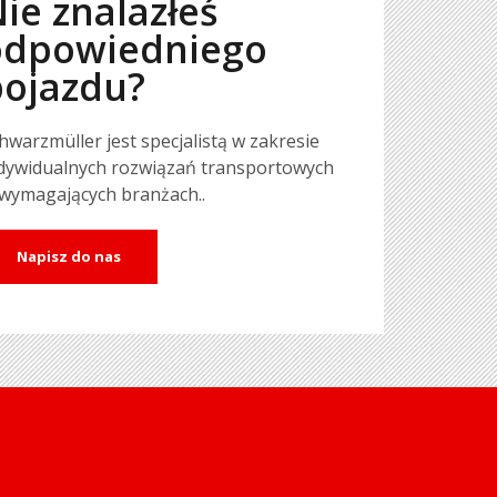
ie znalazłeś
odpowiedniego
pojazdu?
hwarzmüller jest specjalistą w zakresie
dywidualnych rozwiązań transportowych
wymagających branżach..
Napisz do nas