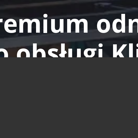
remium odn
o obsługi Kl
jętego