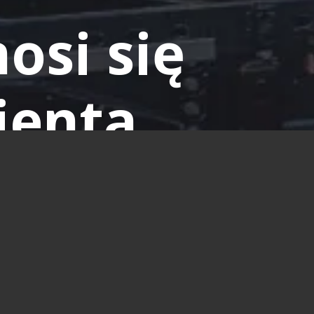
osi się
ienta