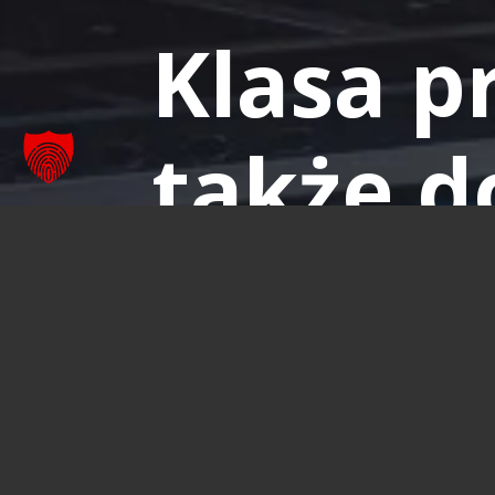
Klasa p
także d
Od utrzymania w ruchu do pojazdu wyna
Więcej informacji