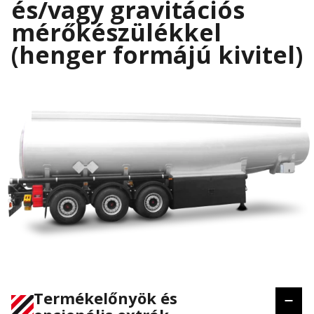
és/vagy gravitációs
mérőkészülékkel
(henger formájú kivitel)
Termékelőnyök és