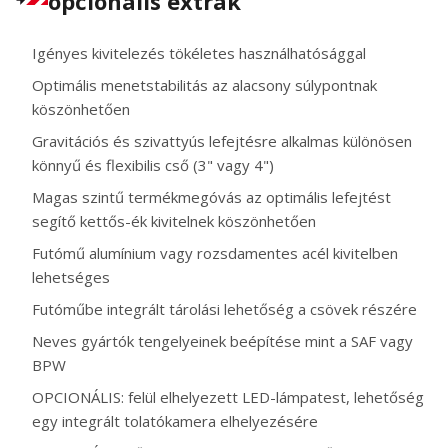
opcionális extrák
Igényes kivitelezés tökéletes használhatósággal
Optimális menetstabilitás az alacsony súlypontnak
köszönhetően
Gravitációs és szivattyús lefejtésre alkalmas különösen
könnyű és flexibilis cső (3" vagy 4")
Magas szintű termékmegóvás az optimális lefejtést
segítő kettős-ék kivitelnek köszönhetően
Futómű alumínium vagy rozsdamentes acél kivitelben
lehetséges
Futóműbe integrált tárolási lehetőség a csövek részére
Neves gyártók tengelyeinek beépítése mint a SAF vagy
BPW
OPCIONÁLIS: felül elhelyezett LED-lámpatest, lehetőség
egy integrált tolatókamera elhelyezésére