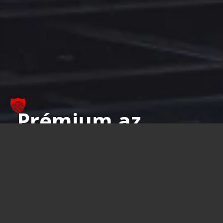
Prémium az
ügyfélszervizben
is
A karbantartástól a bérjárműig