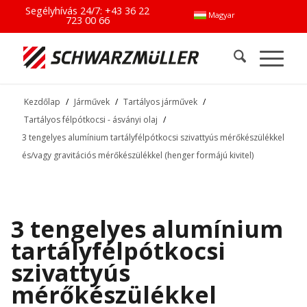
Segélyhívás 24/7:
+43 36 22
Magyar
723 00 66
Kezdőlap
/
Járművek
/
Tartályos járművek
/
Tartályos félpótkocsi - ásványi olaj
/
3 tengelyes alumínium tartályfélpótkocsi szivattyús mérőkészülékkel
és/vagy gravitációs mérőkészülékkel (henger formájú kivitel)
3 tengelyes alumínium
tartályfélpótkocsi
szivattyús
mérőkészülékkel