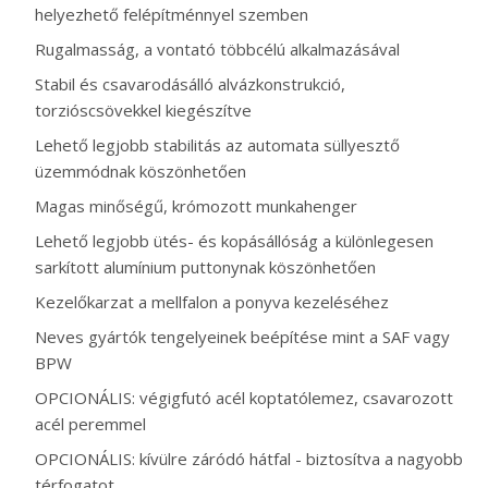
helyezhető felépítménnyel szemben
Rugalmasság, a vontató többcélú alkalmazásával
Stabil és csavarodásálló alvázkonstrukció,
torzióscsövekkel kiegészítve
Lehető legjobb stabilitás az automata süllyesztő
üzemmódnak köszönhetően
Magas minőségű, krómozott munkahenger
Lehető legjobb ütés- és kopásállóság a különlegesen
sarkított alumínium puttonynak köszönhetően
Kezelőkarzat a mellfalon a ponyva kezeléséhez
Neves gyártók tengelyeinek beépítése mint a SAF vagy
BPW
OPCIONÁLIS: végigfutó acél koptatólemez, csavarozott
acél peremmel
OPCIONÁLIS: kívülre záródó hátfal - biztosítva a nagyobb
térfogatot