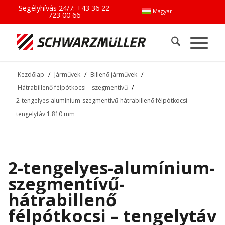
Segélyhívás 24/7:
+43 36 22
Magyar
723 00 66
Kezdőlap
/
Járművek
/
Billenő járművek
/
Hátrabillenő félpótkocsi – szegmentívű
/
2-tengelyes-alumínium-szegmentívű-hátrabillenő félpótkocsi –
tengelytáv 1.810 mm
2-tengelyes-alumínium-
szegmentívű-
hátrabillenő
félpótkocsi – tengelytáv