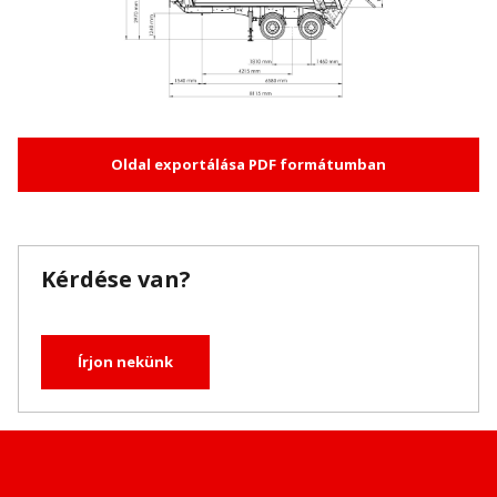
Oldal exportálása PDF formátumban
Kérdése van?
Írjon nekünk