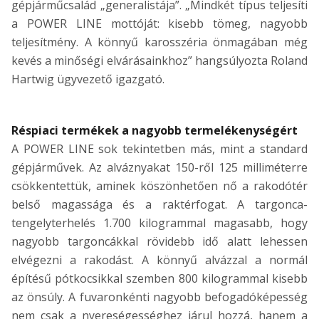
gépjárműcsalád „generalistája”. „Mindkét típus teljesíti
a POWER LINE mottóját: kisebb tömeg, nagyobb
teljesítmény. A könnyű karosszéria önmagában még
kevés a minőségi elvárásainkhoz” hangsúlyozta Roland
Hartwig ügyvezető igazgató.
Réspiaci termékek a nagyobb termelékenységért
A POWER LINE sok tekintetben más, mint a standard
gépjárművek. Az alváznyakat 150-ről 125 milliméterre
csökkentettük, aminek köszönhetően nő a rakodótér
belső magassága és a raktérfogat. A targonca-
tengelyterhelés 1.700 kilogrammal magasabb, hogy
nagyobb targoncákkal rövidebb idő alatt lehessen
elvégezni a rakodást. A könnyű alvázzal a normál
építésű pótkocsikkal szemben 800 kilogrammal kisebb
az önsúly. A fuvaronkénti nagyobb befogadóképesség
nem csak a nyereségességhez járul hozzá, hanem a