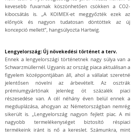
kevesebb fuvarnak köszönhetően csökken a CO2-
kibocsátás is. „A KOIMEX-et meggyőzték ezek az
előnyök és nagyon tudatosan döntöttek az új
koncepció mellett”, hangsúlyozta Hartwig.
Lengyelország: Új növekedési történet a terv.
Ennek a lengyelországi történetnek nagy súlya van a
Schwarzmüllernél. Ugyanis az ország piaca aktuálisan a
figyelem középpontjában áll, ahol a vállalat szeretné
jelentősen növelni az árbevételt. Az osztrák
prémiumgyártónak jelenleg öt százalék piaci
részesedése van. A cél néhány éven belül ennek a
megduplázása, ahogyan az Németországban nemrég
sikerült is. „Lengyelország nagyon fejlett piac. A mi
nagyobb termelékenységet biztosító réspiaci
termékeink iránt is nő a kereslet. Számunkra, mint