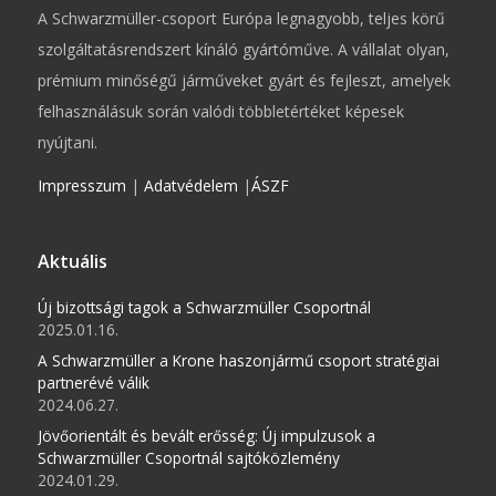
A Schwarzmüller-csoport Európa legnagyobb, teljes körű
szolgáltatásrendszert kínáló gyártóműve. A vállalat olyan,
prémium minőségű járműveket gyárt és fejleszt, amelyek
felhasználásuk során valódi többletértéket képesek
nyújtani.
Impresszum
|
Adatvédelem
|
ÁSZF
Aktuális
Új bizottsági tagok a Schwarzmüller Csoportnál
2025.01.16.
A Schwarzmüller a Krone haszonjármű csoport stratégiai
partnerévé válik
2024.06.27.
Jövőorientált és bevált erősség: Új impulzusok a
Schwarzmüller Csoportnál sajtóközlemény
2024.01.29.