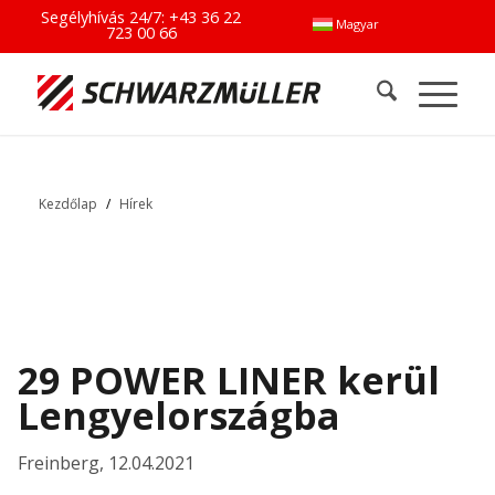
Segélyhívás 24/7:
+43 36 22
Magyar
723 00 66
Kezdőlap
/
Hírek
29 POWER LINER kerül
Lengyelországba
Freinberg
,
12.04.2021