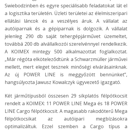
Swiebodzinben és egyre speciálisabb feladatokat lát el
a logisztika területén. Üzleti területei az élelmiszeripari
ellátási láncok és a veszélyes áruk. A vállalat az
autóiparnak és a gépiparnak is dolgozik. A vállalat
jelenleg 290 db saját tehergépjárművet üzemeltet,
továbbá 200 db alvállalkozói szerelvénnyel rendelkezik.
A KOIMEX mintegy 500 alkalmazottat foglalkoztat.
„Már régóta elköteleződtünk a Schwarzmüller járművei
mellett, mert eleget tesznek minőségi elvárásainknak.
Az új POWER LINE is meggyőzött bennünket”,
hangsúlyozta Jawusz Kowalczyk ügyvezető igazgató.
Két járműtípusból összesen 29 síkplatós félpótkocsit
rendelt a KOIMEX: 11 POWER LINE Mega és 18 POWER
LINE Cargo félpótkocsit. A magasabb rakodóterű Mega
félpótkocsikat az autóipari megbízásokra
optimalizáltuk. Ezzel szemben a Cargo típus a