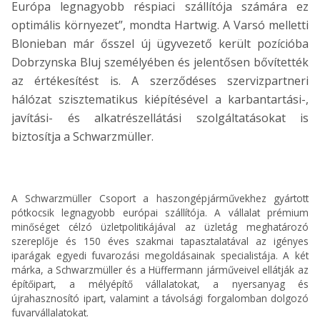
Európa legnagyobb réspiaci szállítója számára ez
optimális környezet”, mondta Hartwig. A Varsó melletti
Blonieban már ősszel új ügyvezető került pozícióba
Dobrzynska Bluj személyében és jelentősen bővítették
az értékesítést is. A szerződéses szervizpartneri
hálózat szisztematikus kiépítésével a karbantartási-,
javítási- és alkatrészellátási szolgáltatásokat is
biztosítja a Schwarzmüller.
A Schwarzmüller Csoport a haszongépjárművekhez gyártott
pótkocsik legnagyobb európai szállítója. A vállalat prémium
minőséget célzó üzletpolitikájával az üzletág meghatározó
szereplője és 150 éves szakmai tapasztalatával az igényes
iparágak egyedi fuvarozási megoldásainak specialistája. A két
márka, a Schwarzmüller és a Hüffermann járműveivel ellátják az
építőipart, a mélyépítő vállalatokat, a nyersanyag és
újrahasznosító ipart, valamint a távolsági forgalomban dolgozó
fuvarvállalatokat.