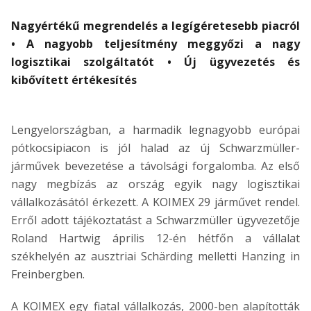
Nagyértékű megrendelés a legígéretesebb piacról
• A nagyobb teljesítmény meggyőzi a nagy
logisztikai szolgáltatót • Új ügyvezetés és
kibővített értékesítés
Lengyelországban, a harmadik legnagyobb európai
pótkocsipiacon is jól halad az új Schwarzmüller-
járművek bevezetése a távolsági forgalomba. Az első
nagy megbízás az ország egyik nagy logisztikai
vállalkozásától érkezett. A KOIMEX 29 járművet rendel.
Erről adott tájékoztatást a Schwarzmüller ügyvezetője
Roland Hartwig április 12-én hétfőn a vállalat
székhelyén az ausztriai Schärding melletti Hanzing in
Freinbergben.
A KOIMEX egy fiatal vállalkozás, 2000-ben alapították