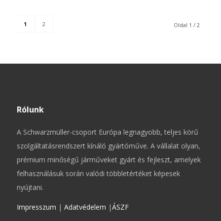
1
2
Oldal 1 / 2
Rólunk
A Schwarzmüller-csoport Európa legnagyobb, teljes körű
szolgáltatásrendszert kínáló gyártóműve. A vállalat olyan,
prémium minőségű járműveket gyárt és fejleszt, amelyek
felhasználásuk során valódi többletértéket képesek
nyújtani.
Impresszum
|
Adatvédelem
|
ÁSZF