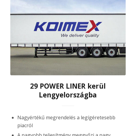
29 POWER LINER kerül
Lengyelországba
Nagyértékű megrendelés a legígéretesebb
piacról
A nagyobb teljesítmény meggyőzi a nagy