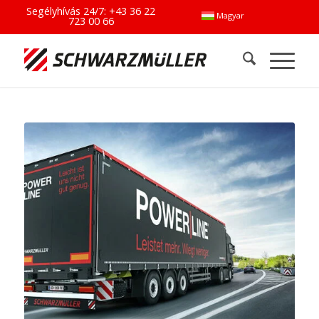
Segélyhívás 24/7:
+43 36 22
Magyar
723 00 66