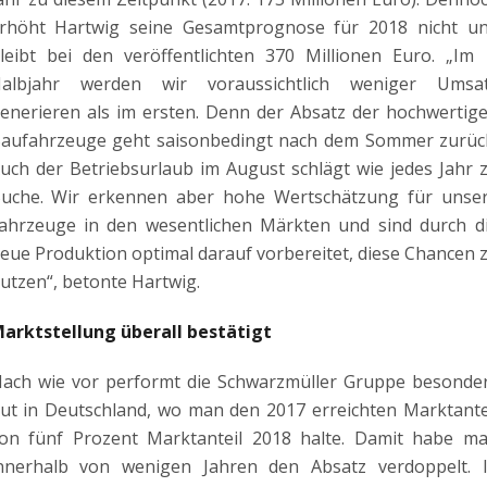
rhöht Hartwig seine Gesamtprognose für 2018 nicht u
leibt bei den veröffentlichten 370 Millionen Euro. „Im 
albjahr werden wir voraussichtlich weniger Umsa
enerieren als im ersten. Denn der Absatz der hochwertig
aufahrzeuge geht saisonbedingt nach dem Sommer zurüc
uch der Betriebsurlaub im August schlägt wie jedes Jahr 
uche. Wir erkennen aber hohe Wertschätzung für unse
ahrzeuge in den wesentlichen Märkten und sind durch d
eue Produktion optimal darauf vorbereitet, diese Chancen 
utzen“, betonte Hartwig.
arktstellung überall bestätigt
ach wie vor performt die Schwarzmüller Gruppe besonde
ut in Deutschland, wo man den 2017 erreichten Marktante
on fünf Prozent Marktanteil 2018 halte. Damit habe m
nnerhalb von wenigen Jahren den Absatz verdoppelt. 