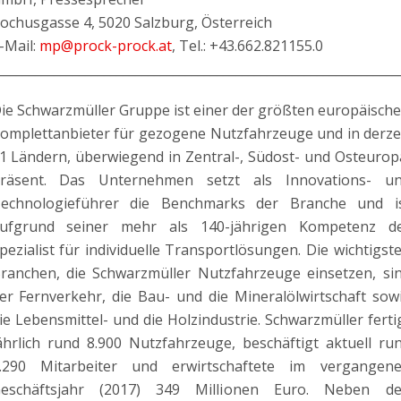
ochusgasse 4, 5020 Salzburg, Österreich
-Mail:
mp@prock-prock.at
, Tel.: +43.662.821155.0
________________________________________________________________
ie Schwarzmüller Gruppe ist einer der größten europäisch
omplettanbieter für gezogene Nutzfahrzeuge und in derze
1 Ländern, überwiegend in Zentral-, Südost- und Osteurop
räsent. Das Unternehmen setzt als Innovations- u
echnologieführer die Benchmarks der Branche und i
ufgrund seiner mehr als 140-jährigen Kompetenz d
pezialist für individuelle Transportlösungen. Die wichtigst
ranchen, die Schwarzmüller Nutzfahrzeuge einsetzen, si
er Fernverkehr, die Bau- und die Mineralölwirtschaft sow
ie Lebensmittel- und die Holzindustrie. Schwarzmüller ferti
ährlich rund 8.900 Nutzfahrzeuge, beschäftigt aktuell ru
.290 Mitarbeiter und erwirtschaftete im vergangen
eschäftsjahr (2017) 349 Millionen Euro. Neben d