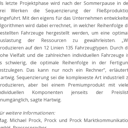
ls letzte Projektphase wird nach der Sommerpause in d
rei Werken die Sequenzierung der Fließprodukti
ingeführt. Mit den eigens für das Unternehmen entwickelt
lgorithmen wird dabei errechnet, in welcher Reihenfolge d
estellten Fahrzeuge hergestellt werden, um eine optima
uslastung der Ressourcen zu gewährleisten. „W
roduzieren auf den 12 Linien 135 Fahrzeugtypen. Durch d
ohe Vielfalt und die zahlreichen individuellen Fahrzeuge i
s schwierig, die optimale Reihenfolge in der Fertigu
estzulegen. Das kann nur noch ein Rechner“, erläuter
artwig. Sequenzierung sei die komplexeste Art industriell 
roduzieren, aber bei einem Premiumprodukt mit viel
ndividuellen Komponenten jenseits der Preislis
numgänglich, sagte Hartwig.
ür weitere Informationen:
ag. Michael Prock, Prock und Prock Marktkommunikati
mbH, Pressesprecher