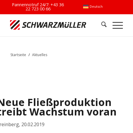
Pannennotruf 24/7:
+43 36
Deutsch
22 723 00 66
Startseite
/
Aktuelles
Neue Fließproduktion
treibt Wachstum voran
reinberg
,
20.02.2019