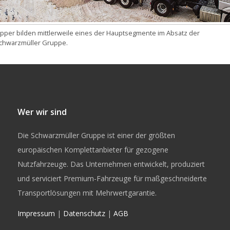
ipper bilden mittlerweile eines der Hauptsegmente im Absatz der
chwarzmüller Gruppe.
Wer wir sind
Die Schwarzmüller Gruppe ist einer der größten
europäischen Komplettanbieter für gezogene
Nutzfahrzeuge. Das Unternehmen entwickelt, produziert
und serviciert Premium-Fahrzeuge für maßgeschneiderte
Transportlösungen mit Mehrwertgarantie.
Impressum
|
Datenschutz
|
AGB