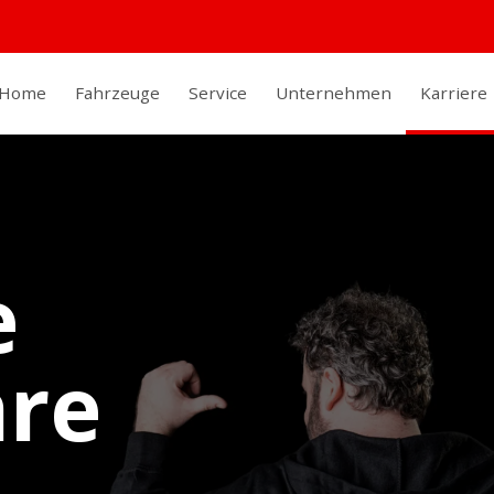
Home
Fahrzeuge
Service
Unternehmen
Karriere
e
hre