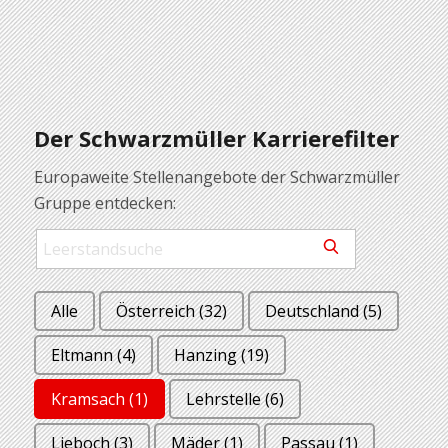
Der Schwarzmüller Karrierefilter
Europaweite Stellenangebote der Schwarzmüller
Gruppe entdecken:
Search
Search
for
jobs
Alle
Österreich
(32)
Deutschland
(5)
Eltmann
(4)
Hanzing
(19)
Kramsach
(1)
Lehrstelle
(6)
Lieboch
(3)
Mäder
(1)
Passau
(1)