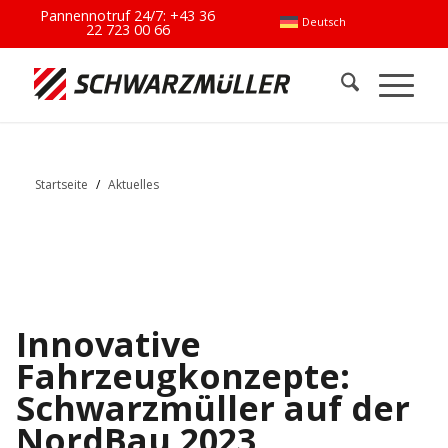
Pannennotruf 24/7:
+43 36
Deutsch
22 723 00 66
Startseite
/
Aktuelles
Innovative
Fahrzeugkonzepte:
Schwarzmüller auf der
NordBau 2023