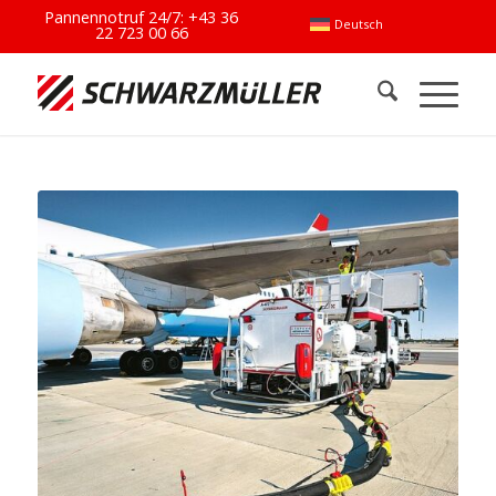
Pannennotruf 24/7:
+43 36
Deutsch
22 723 00 66