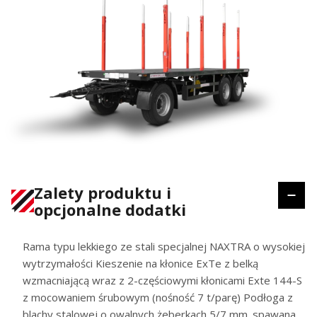
Zalety produktu i
opcjonalne dodatki
Rama typu lekkiego ze stali specjalnej NAXTRA o wysokiej
wytrzymałości Kieszenie na kłonice ExTe z belką
wzmacniającą wraz z 2-częściowymi kłonicami Exte 144-S
z mocowaniem śrubowym (nośność 7 t/parę) Podłoga z
blachy stalowej o owalnych żeberkach 5/7 mm. spawana