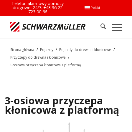
Telefon alarmowy pomocy
drogowej 24/7:
+43 36 22
Polski
723 00 66
Strona główna
/
Pojazdy
/
Pojazdy do drewna i kłonicowe
/
Przyczepy do drewna i kłonicowe
/
3-osiowa przyczepa kłonicowa z platformą
3-osiowa przyczepa
kłonicowa z platformą