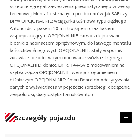
sczepnie Agregat zawieszenia pneumatycznego w wersji
terenowej Montaż osi znanych producentów jak SAF czy
BPW OPCJONALNIE: wciągarka taśmowa typu ciężkiego
Autonordic z pasem 10 m i trójkątem oraz hakiem
współpracującym OPCJONALNIE: łatwo zdejmowane
błotniki z napinaczem sprężynowym, do łatwego montażu
łańcuchów śniegowych OPCJONALNIE: stały wspornik
żurawia z przodu, w tym mocowanie wózka skrętnego
OPCJONALNIE: kłonice ExTe 144-SV z mocowaniem na
szybkozłącza OPCJONALNIE: wersja z ogumieniem
bliźniaczym OPCJONALNIE: SmartBoard do odczytywania
danych z wyświetlacza w pojeździe (przebieg, obciążenie
zespołu osi, diagnostyka hamulców itp.)
Szczegóły pojazdu