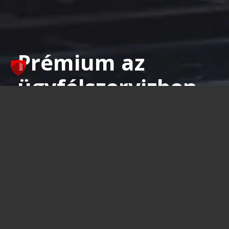
Prémium az
ügyfélszervizben
is
A karbantartástól a bérjárműig
Tudjon meg többet