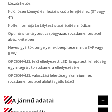
köszönhetően
Különösen könnyű és flexibilis cső a lefejtéshez (3" vagy
4")
Koffer-formájú tartálytest stabil építési módban
Optimális tartálytest csapágyazás rozsdamentes acél
alváz kivitelben
Neves gyártók tengelyeinek beépítése mint a SAF vagy
BPW
OPCIONÁLIS: felül elhelyezett LED-lámpatest, lehetőség
egy integrált tolatókamera elhelyezésére
OPCIONÁLIS: választási lehetőség alumínium- és
rozsdamentes acél aláfutásgátló közül
A jármű adatai