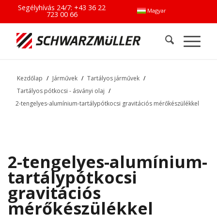
Segélyhívás 24/7:
+43 36 22
Magyar
723 00 66
Kezdőlap
/
Járművek
/
Tartályos járművek
/
Tartályos pótkocsi - ásványi olaj
/
2-tengelyes-alumínium-tartálypótkocsi gravitációs mérőkészülékkel
2-tengelyes-alumínium-
tartálypótkocsi
gravitációs
mérőkészülékkel