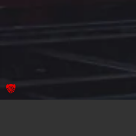
Prémium az
ügyfélszervizben