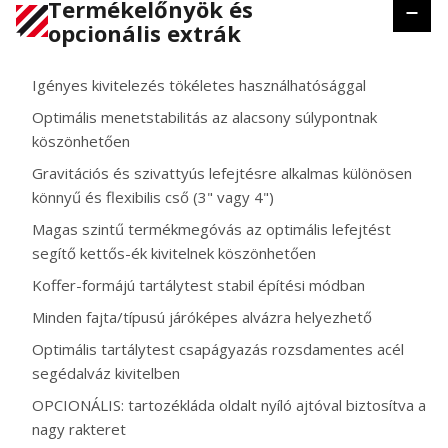
Termékelőnyök és
opcionális extrák
Igényes kivitelezés tökéletes használhatósággal
Optimális menetstabilitás az alacsony súlypontnak
köszönhetően
Gravitációs és szivattyús lefejtésre alkalmas különösen
könnyű és flexibilis cső (3" vagy 4")
Magas szintű termékmegóvás az optimális lefejtést
segítő kettős-ék kivitelnek köszönhetően
Koffer-formájú tartálytest stabil építési módban
Minden fajta/típusú járóképes alvázra helyezhető
Optimális tartálytest csapágyazás rozsdamentes acél
segédalváz kivitelben
OPCIONÁLIS: tartozékláda oldalt nyíló ajtóval biztosítva a
nagy rakteret