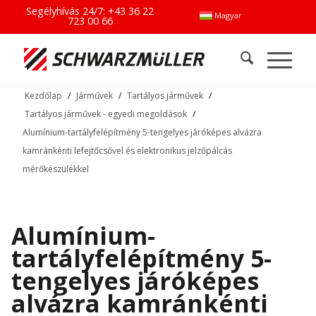
Segélyhívás 24/7:
+43 36 22
Magyar
723 00 66
Kezdőlap
/
Járművek
/
Tartályos járművek
/
Tartályos járművek - egyedi megoldások
/
Alumínium-tartályfelépítmény 5-tengelyes járóképes alvázra
kamránkénti lefejtőcsővel és elektronikus jelzőpálcás
mérőkészülékkel
Alumínium-
tartályfelépítmény 5-
tengelyes járóképes
alvázra kamránkénti