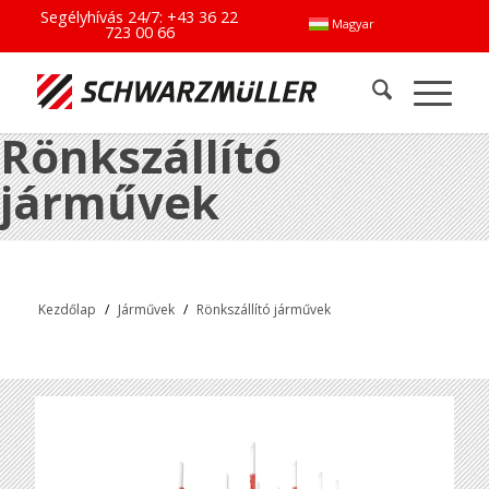
Segélyhívás 24/7:
+43 36 22
Magyar
723 00 66
Rönkszállító
járművek
Kezdőlap
/
Járművek
/
Rönkszállító járművek