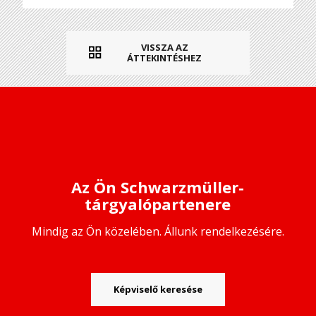
VISSZA AZ
ÁTTEKINTÉSHEZ
Az Ön Schwarzmüller-
tárgyalópartenere
Mindig az Ön közelében. Állunk rendelkezésére.
Képviselő keresése