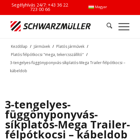
Segélyhívás 24/7:
+43 36 22
Magyar
723 00 66
Kezdőlap
/
Járművek
/
Platós járművek
/
Platós félpótkocsi "mega, tekercsszállító"
/
3-tengelyes-függönyponyvás-síkplatós-Mega Trailer-félpótkocsi –
kábeldob
3-tengelyes-
függönyponyvás-
síkplatós-Mega Trailer-
félpótkocsi – kábeldob