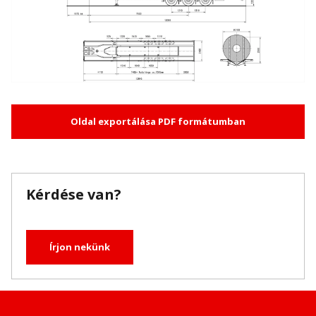
Oldal exportálása PDF formátumban
Kérdése van?
Írjon nekünk