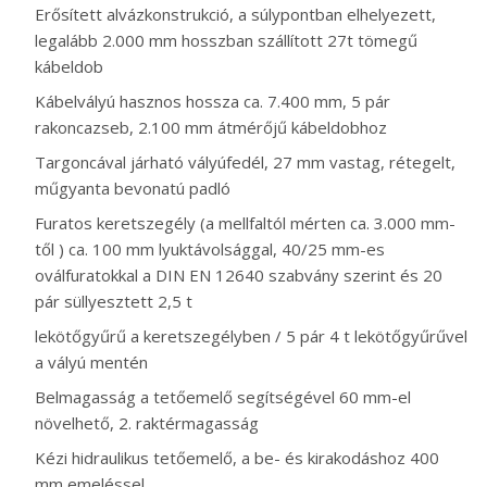
Erősített alvázkonstrukció, a súlypontban elhelyezett,
legalább 2.000 mm hosszban szállított 27t tömegű
kábeldob
Kábelvályú hasznos hossza ca. 7.400 mm, 5 pár
rakoncazseb, 2.100 mm átmérőjű kábeldobhoz
Targoncával járható vályúfedél, 27 mm vastag, rétegelt,
műgyanta bevonatú padló
Furatos keretszegély (a mellfaltól mérten ca. 3.000 mm-
től ) ca. 100 mm lyuktávolsággal, 40/25 mm-es
oválfuratokkal a DIN EN 12640 szabvány szerint és 20
pár süllyesztett 2,5 t
lekötőgyűrű a keretszegélyben / 5 pár 4 t lekötőgyűrűvel
a vályú mentén
Belmagasság a tetőemelő segítségével 60 mm-el
növelhető, 2. raktérmagasság
Kézi hidraulikus tetőemelő, a be- és kirakodáshoz 400
mm emeléssel