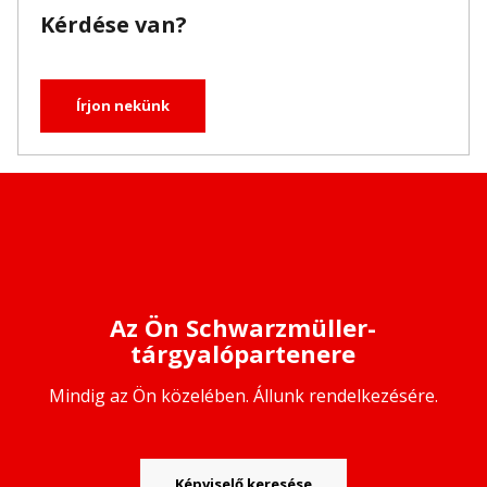
Kérdése van?
Írjon nekünk
Az Ön Schwarzmüller-
tárgyalópartenere
Mindig az Ön közelében. Állunk rendelkezésére.
Képviselő keresése