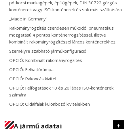
pótkocsi munkagépek, építőgépek, DIN 30722 görgős
konténerek vagy ISO-konténerek és sok más szállítására.
„Made in Germany”
Rakományrögzítés csendesen működő, pneumatikus
mozgatású 4 pontos konténerrögzítéssel, illetve
kombinált rakományrögzítéssel láncos konténerekhez
Személyre szabható járműkonfiguráció
OPCIÓ: Kombinált rakományrögzítés
OPCIÓ: Felhajtórámpa
OPCIÓ: Rakoncás kivitel
OPCIÓ: Felfogatások 10 és 20 lábas ISO-konténerek
számára
OPCIÓ: Oldalfalak különböző kivitelekben
A jármű adatai