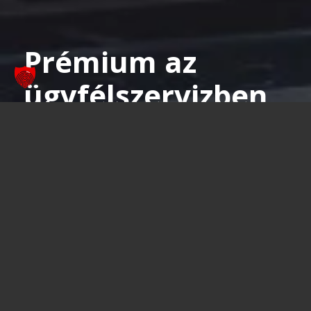
Prémium az
ügyfélszervizben
is
A karbantartástól a bérjárműig
Tudjon meg többet