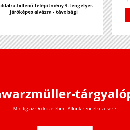
oldalra-billenő felépítmény 3-tengelyes
járóképes alvázra - távolsági
hwarzmüller-tárgyaló
Mindig az Ön közelében. Állunk rendelkezésére.