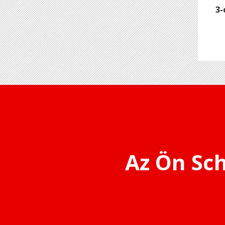
3-
Az Ön Sc