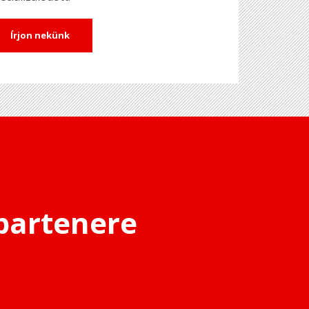
Írjon nekünk
partenere