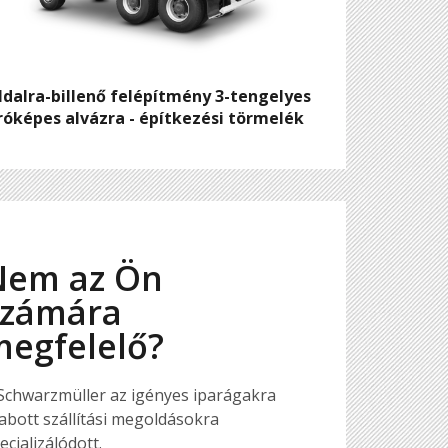
ldalra-billenő felépítmény 3-tengelyes
róképes alvázra - építkezési törmelék
Nem az Ön
számára
megfelelő?
Schwarzmüller az igényes iparágakra
abott szállítási megoldásokra
ecializálódott.