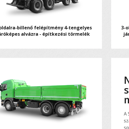
oldalra-billenő felépítmény 4-tengelyes
3-o
áróképes alvázra - építkezési törmelék
já
A 
sz
sp