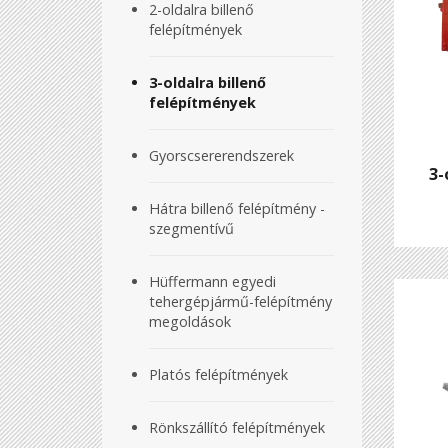
2-oldalra billenő
felépítmények
3-oldalra billenő
felépítmények
Gyorscsererendszerek
3-
Hátra billenő felépítmény -
szegmentívű
Hüffermann egyedi
tehergépjármű-felépítmény
megoldások
Platós felépítmények
Rönkszállító felépítmények