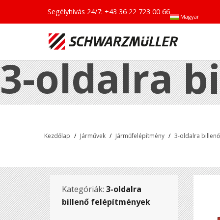
Segélyhívás 24/7:
+43 36 22 723 00 66
Magyar
3-oldalra b
Kezdőlap
/
Járművek
/
Járműfelépítmény
/
3-oldalra billen
Kategóriák:
3-oldalra
billenő felépítmények