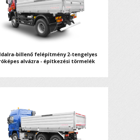
ldalra-billenő felépítmény 2-tengelyes
róképes alvázra - építkezési törmelék