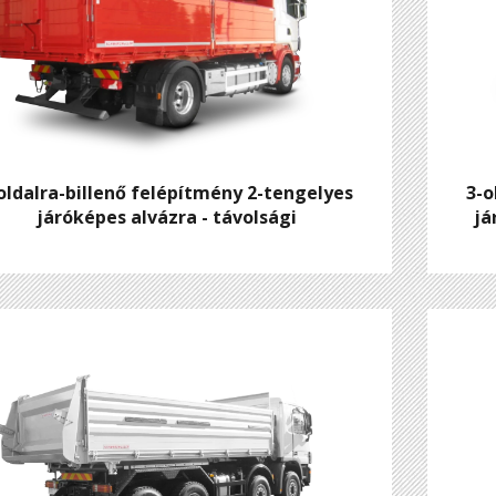
oldalra-billenő felépítmény 2-tengelyes
3-o
járóképes alvázra - távolsági
já