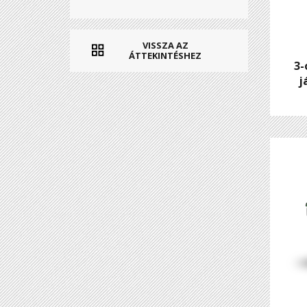
VISSZA AZ
ÁTTEKINTÉSHEZ
3-
j