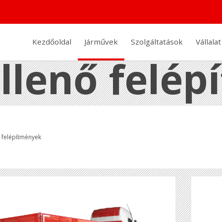
Kezdőoldal
Járművek
Szolgáltatások
Vállalat
illenő felé
ő felépítmények