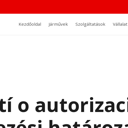
Kezdőoldal
Járművek
Szolgáltatások
Vállalat
í o autorizac
ezési határoz