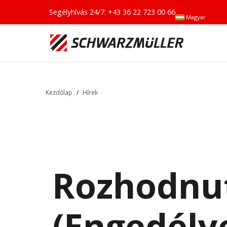
Segélyhívás 24/7:
+43 36 22 723 00 66
Magyar
Kezdőlap
/
Hírek
Rozhodnut
(Engedély