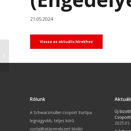
21.05.2024
Vissza az aktuális hírekhez
Ermächtigungsumfang
(Mérésügyi hivatali
engedély
érvényességi terü...
Rólunk
Aktuáli
Új bizot
A Schwarzmüller-csoport Európa
Csoport
legnagyobb, teljes körű
2025.01.
szolgáltatásrendszert kínáló