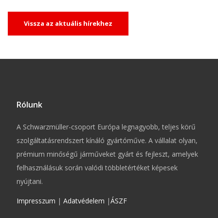
Vissza az aktuális hírekhez
Rólunk
A Schwarzmüller-csoport Európa legnagyobb, teljes körű
szolgáltatásrendszert kínáló gyártóműve. A vállalat olyan,
prémium minőségű járműveket gyárt és fejleszt, amelyek
felhasználásuk során valódi többletértéket képesek
nyújtani.
Impresszum
|
Adatvédelem
|
ÁSZF