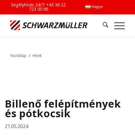
Segélyhívás 24/7:
+43 36 22
Magyar
723 00 66
Kezdőlap
/
Hírek
Billenő felépítmények
és pótkocsik
21.05.2024