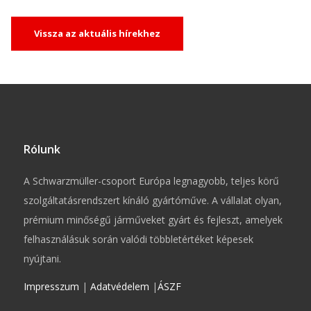
Vissza az aktuális hírekhez
Rólunk
A Schwarzmüller-csoport Európa legnagyobb, teljes körű
szolgáltatásrendszert kínáló gyártóműve. A vállalat olyan,
prémium minőségű járműveket gyárt és fejleszt, amelyek
felhasználásuk során valódi többletértéket képesek
nyújtani.
Impresszum
|
Adatvédelem
|
ÁSZF