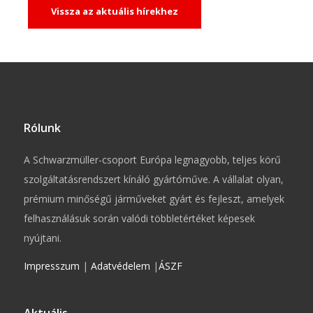
Vissza az aktuális hírekhez
Rólunk
A Schwarzmüller-csoport Európa legnagyobb, teljes körű
szolgáltatásrendszert kínáló gyártóműve. A vállalat olyan,
prémium minőségű járműveket gyárt és fejleszt, amelyek
felhasználásuk során valódi többletértéket képesek
nyújtani.
Impresszum
|
Adatvédelem
|
ÁSZF