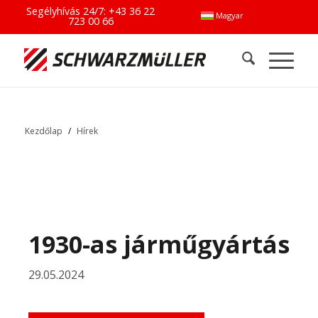
Segélyhívás 24/7:
+43 36 22
Magyar
723 00 66
Kezdőlap
/
Hírek
1930-as járműgyártás
29.05.2024