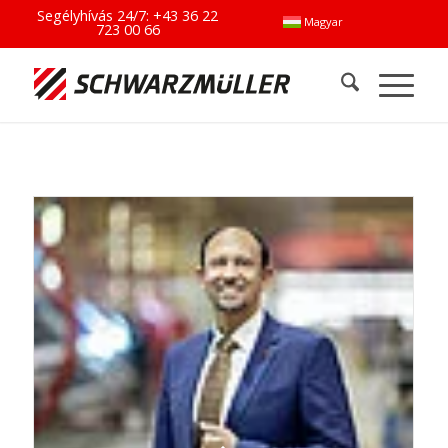
Segélyhívás 24/7:
+43 36 22
Magyar
723 00 66