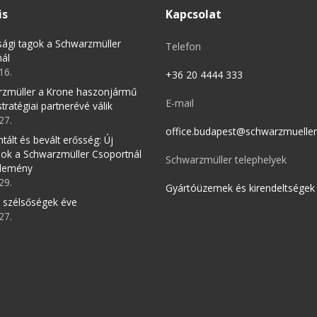
is
Kapcsolat
tsági tagok a Schwarzmüller
Telefon
nál
16.
+36 20 4444 333
rzmüller a Krone haszonjármű
E-mail
tratégiai partnerévé válik
27.
office.budapest@schwarzmuelle
tált és bevált erősség: Új
ok a Schwarzmüller Csoportnál
Schwarzmüller telephelyek
zlemény
29.
Gyártóüzemek és kirendeltségek
 szélsőségek éve
27.