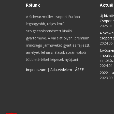
Rólunk
Aktuál
Új bizot
A Schwarzmüller-csoport Európa
Csoport
legnagyobb, teljes körű
2025.01.
szolgáltatásrendszert kínáló
A Schwa
gyártóműve. A vállalat olyan, prémium
csoport s
2024.06.
minőségű járműveket gyárt és fejleszt,
Jövőorien
amelyek felhasználásuk során valódi
impulzus
többletértéket képesek nyújtani.
sajtókö
2024.01.
Impresszum
|
Adatvédelem
|
ÁSZF
2022 – a
2023.09.