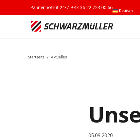
Pannennotruf 24/7:
+43 36 22 723 00 66
Deutsch
Startseite
/
Aktuelles
Unse
05.09.2020