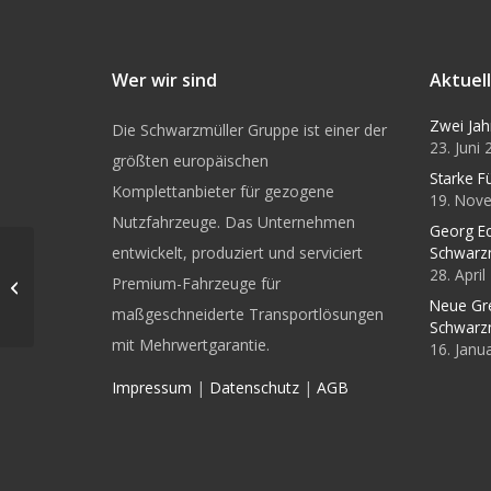
Wer wir sind
Aktuel
Zwei Jah
Die Schwarzmüller Gruppe ist einer der
23. Juni
größten europäischen
Starke F
Komplettanbieter für gezogene
19. Nov
Nutzfahrzeuge. Das Unternehmen
Georg Ec
entwickelt, produziert und serviciert
Schwarz
Leichter
28. Apri
Sattelanhänger für
Premium-Fahrzeuge für
Lang-LKW jetzt mit
Neue Gr
maßgeschneiderte Transportlösungen
Ladungszertifikat
Schwarz
mit Mehrwertgarantie.
16. Janu
Impressum
|
Datenschutz
|
AGB