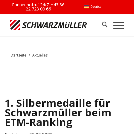
Pannennotruf 24/7:
+43 36
Deutsch
22 723 00 66
Startseite
/
Aktuelles
1. Silbermedaille für
Schwarzmüller beim
ETM-Ranking