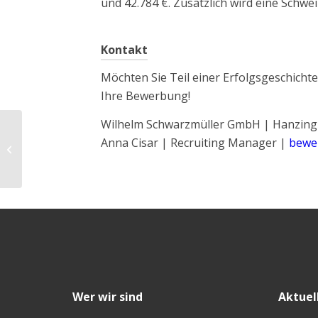
und 42.784 €. Zusätzlich wird eine Schwe
Kontakt
Möchten Sie Teil einer Erfolgsgeschicht
Ihre Bewerbung!
Wilhelm Schwarzmüller GmbH | Hanzing 
Anna Cisar | Recruiting Manager |
bewe
Elektriker (m/w/d) – Bezirk
Schärding
Wer wir sind
Aktuel