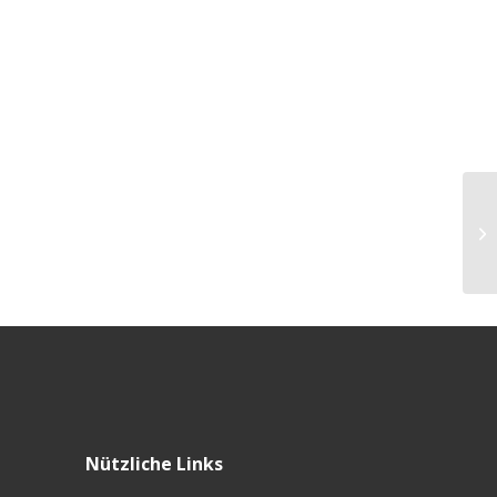
KF
Sc
Sc
Nützliche Links