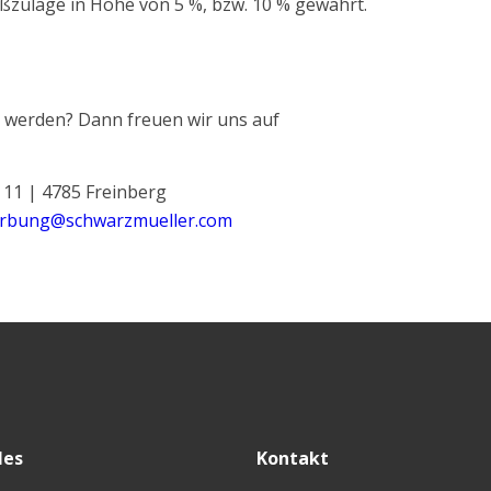
ißzulage in Höhe von 5 %, bzw. 10 % gewährt.
e werden? Dann freuen wir uns auf
11 | 4785 Freinberg
rbung@schwarzmueller.com
les
Kontakt