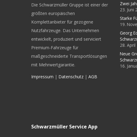
Zwei Jah
Die Schwarzmüller Gruppe ist einer der
23. Juni
größten europäischen
Starke F
Komplettanbieter für gezogene
19. Nov
Nutzfahrzeuge. Das Unternehmen
Georg Ec
entwickelt, produziert und serviciert
Schwarz
28. Apri
Premium-Fahrzeuge für
Neue Gr
maßgeschneiderte Transportlösungen
Schwarz
mit Mehrwertgarantie.
16. Janu
Impressum
|
Datenschutz
|
AGB
Schwarzmüller Service App