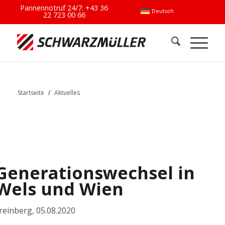
Pannennotruf 24/7:
+43 36
Deutsch
22 723 00 66
Startseite
/
Aktuelles
Generationswechsel in
Wels und Wien
reinberg
,
05.08.2020