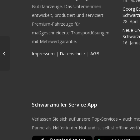
19. Nov
Nutzfahrzeuge. Das Unternehmen
Georg Ec
entwickelt, produziert und serviciert
Schwarz
28. Apri
Premium-Fahrzeuge für
Neue Gr
maßgeschneiderte Transportlösungen
Schwarz
mit Mehrwertgarantie.
16. Janu
Stahl-Segmentmulden-
Kippaufbau auf 4-
Impressum
|
Datenschutz
|
AGB
Achs-LKW
Schwarzmüller Service App
Verlassen Sie sich auf unsere Top-Services – auch mob
Panne als Helfer in der Not und ist selbst offline verf