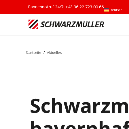
Pannennotruf 24/7:
+43 36 22 723 00 66
Deutsch
Startseite
/
Aktuelles
Schwarzmü
bayernhaf