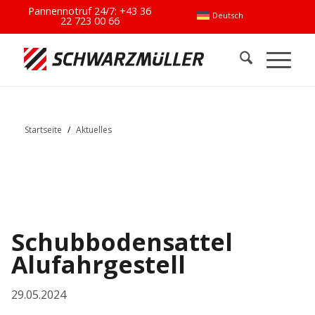
Pannennotruf 24/7:
+43 36
Deutsch
22 723 00 66
Startseite
/
Aktuelles
Schubbodensattel
Alufahrgestell
29.05.2024