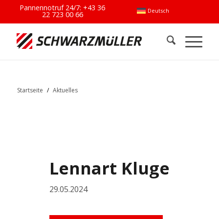
Pannennotruf 24/7:
+43 36
Deutsch
22 723 00 66
Startseite
/
Aktuelles
Lennart Kluge
29.05.2024