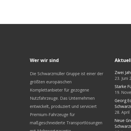
Wer wir sind
Aktuel
Zwei Jah
Die Schwarzmüller Gruppe ist einer der
23. Juni
größten europäischen
Starke F
Komplettanbieter für gezogene
19. Nov
Nutzfahrzeuge. Das Unternehmen
Georg Ec
entwickelt, produziert und serviciert
Schwarz
28. Apri
Premium-Fahrzeuge für
Neue Gr
maßgeschneiderte Transportlösungen
Schwarz
mit Mehrwertgarantie.