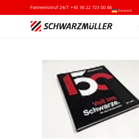
Pannennotruf 24/7:
+43 36 22 723 00 66
Deutsch