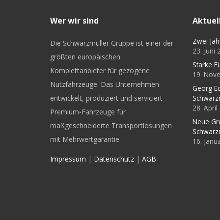
Wer wir sind
Aktuel
Zwei Jah
Die Schwarzmüller Gruppe ist einer der
23. Juni
größten europäischen
Starke F
Komplettanbieter für gezogene
19. Nov
Nutzfahrzeuge. Das Unternehmen
Georg Ec
entwickelt, produziert und serviciert
Schwarz
28. Apri
Premium-Fahrzeuge für
Neue Gr
maßgeschneiderte Transportlösungen
Schwarz
mit Mehrwertgarantie.
16. Janu
Impressum
|
Datenschutz
|
AGB