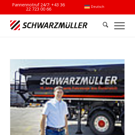
Pannennotruf 24/7:
+43 36
Deutsch
22 723 00 66