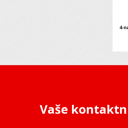
4-n
Vaše kontaktn