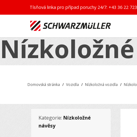
Tísňová linka pro případ poruchy 24/7:
+43 36 22 723
Nízkoložné
Domovská stránka
/
Vozidla
/
Nízkoložná vozidla
/
Nízkol
Kategorie:
Nízkoložné
návěsy