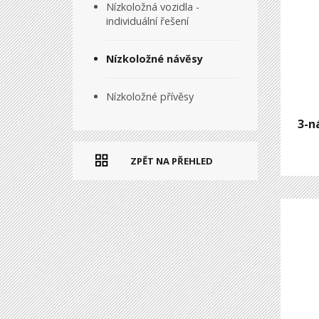
Nízkoložná vozidla -
individuální řešení
Nízkoložné návěsy
Nízkoložné přívěsy
3-n
ZPĚT NA PŘEHLED