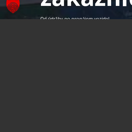
Od údržby po pronájem vozidel
Dozvědět se více