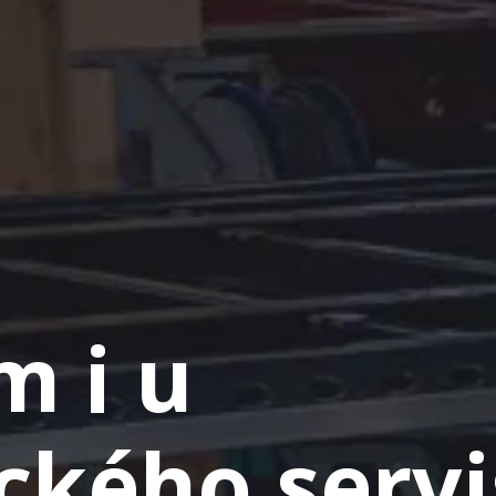
 i u
ckého serv