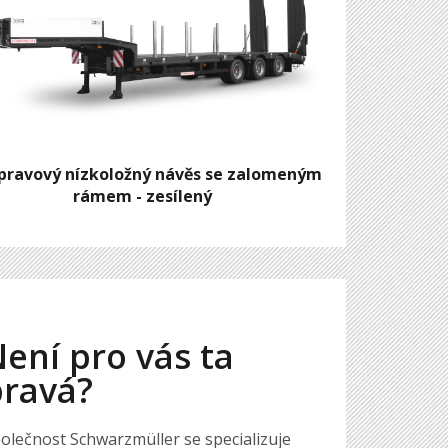
pravový nízkoložný návěs se zalomeným
rámem - zesílený
ení pro vás ta
pravá?
olečnost Schwarzmüller se specializuje