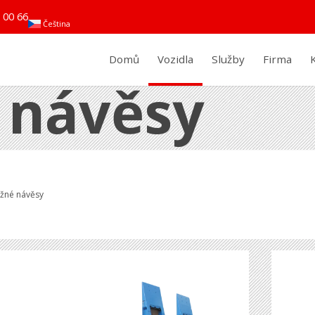
 00 66
Čeština
Domů
Vozidla
Služby
Firma
 návěsy
ožné návěsy