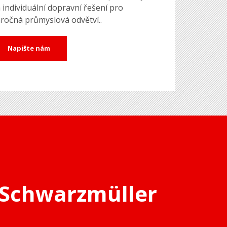
 individuální dopravní řešení pro
ročná průmyslová odvětví..
Napište nám
 Schwarzmüller