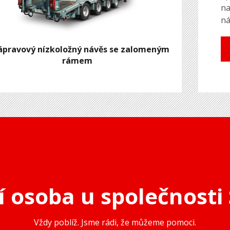
na
ná
ápravový nízkoložný návěs se zalomeným
rámem
í osoba u společnosti
Vždy poblíž. Jsme rádi, že můžeme pomoci.