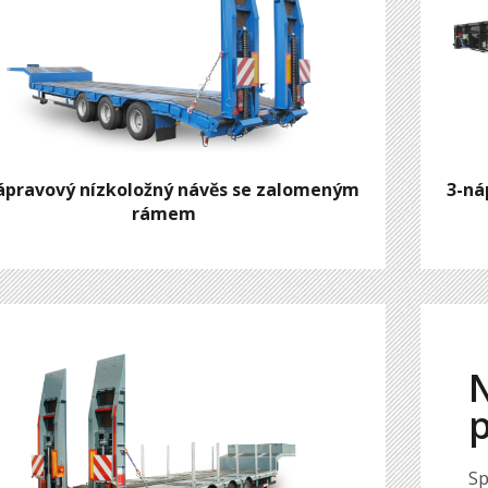
ápravový nízkoložný návěs se zalomeným
3-ná
rámem
N
Sp