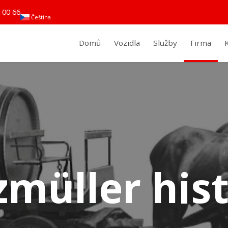
 00 66
Čeština
Domů
Vozidla
Služby
Firma
müller hist