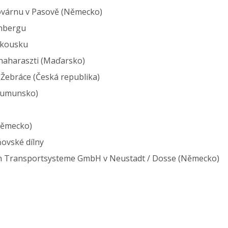
ovárnu v Pasově (Německo)
inbergu
akousku
naharaszti (Maďarsko)
 Žebráce (Česká republika)
(Rumunsko)
Německo)
ovské dílny
nn Transportsysteme GmbH v Neustadt / Dosse (Německo)