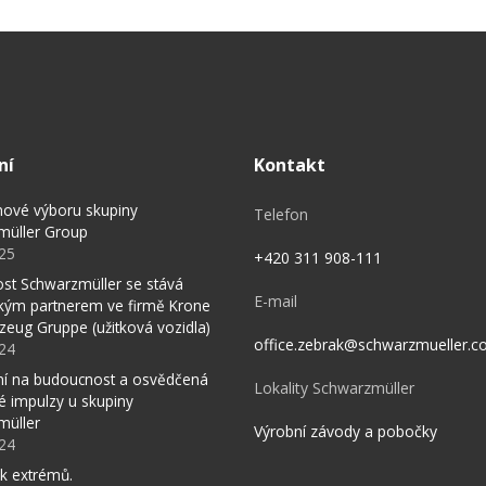
ní
Kontakt
nové výboru skupiny
Telefon
müller Group
025
+420 311 908-111
st Schwarzmüller se stává
E-mail
ckým partnerem ve firmě Krone
zeug Gruppe (užitková vozidla)
office.zebrak@schwarzmueller.
024
í na budoucnost a osvědčená
Lokality Schwarzmüller
vé impulzy u skupiny
müller
Výrobní závody a pobočky
024
k extrémů.