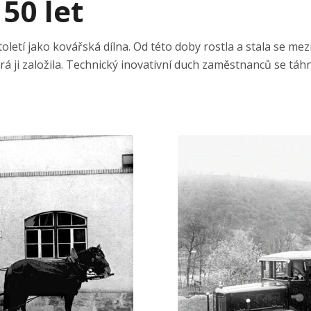
150 let
toletí jako kovářská dílna. Od této doby rostla a stala se 
terá ji založila. Technický inovativní duch zaměstnanců se tá