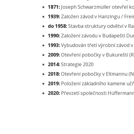
1871:
Joseph Schwarzmüller otevřel k
1939:
Založen závod v Hanzingu / Fre
do 1958:
Stavba struktury odvětví v R
1990:
Založení závodu v Budapešti Du
1993:
Vybudován třetí výrobní závod v
2009:
Otevření pobočky v Bukurešti 
2014:
Strategie 2020
2018:
Otevření pobočky v Eltmannu (
2019:
Položení základního kamene učň
2020:
Převzetí společnosti Hüfferma