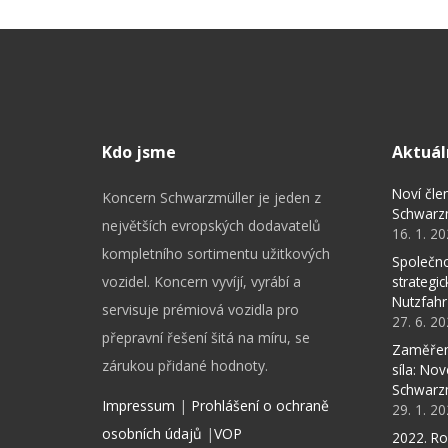
Kdo jsme
Aktuál
Noví čle
Koncern Schwarzmüller je jeden z
Schwarz
největších evropských dodavatelů
16. 1. 2
kompletního sortimentu užitkových
Společno
vozidel. Koncern vyvíjí, vyrábí a
strategi
Nutzfahr
servisuje prémiová vozidla pro
27. 6. 2
přepravní řešení šitá na míru, se
Zaměřen
zárukou přidané hodnoty.
síla: No
Schwarz
Impressum
|
Prohlášení o ochraně
29. 1. 2
osobních údajů
|
VOP
2022. Ro