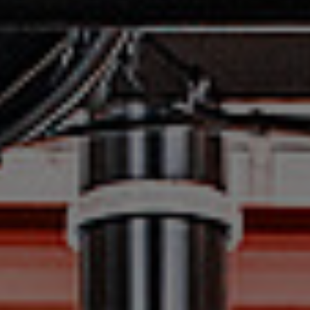
Boschstraße 6
Schreiner &
podrobnosti
Wöllenstein GmbH &
Co. KG
Ergolding, 84030,
Moosfeldstraße 32
MAN Truck&Bus
podrobnosti
Deutschland GmbH
Rosenheim, 83026,
Theodor-Gietl-Straße 13
Nutzfahrzeuge
podrobnosti
Wörth GmbH
Wörth a d Donau, 93086, Im