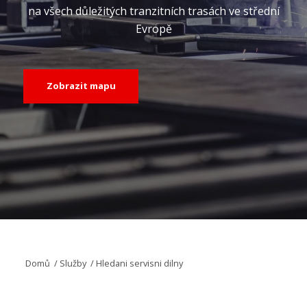
na všech důležitých tranzitních trasách ve střední
Evropě
Zobrazit mapu
Domů
/
Služby
/
Hledani servisni dilny