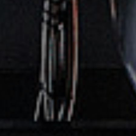
Straubing, 94315, Osserstr.
2
Brummi-Center
podrobnosti
Wasserburg GmbH
Wasserburg, 83512, Am
Burgfrieden 1
MAN Truck&Bus
podrobnosti
Deutschland GmbH
Altheim - Essenbach, 84032,
Boschstraße 6
MAN Truck & Bus
podrobnosti
Deutschland bH
Altheim-Essenbach, 84051,