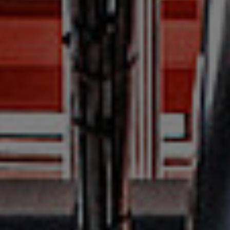
Siegsdorf, 83313,
Königsberger Straße 2
MAN Truck & Bus
podrobnosti
GmbH
Ampfing, 84539,
Industriestr. 3
Reparaturcenter im
podrobnosti
Lungau GmbH
St. Michael im Lungau,
5582, Gewerbestrasse 594
Hirschvogel GmbH &
podrobnosti
Co. KG