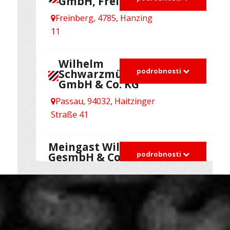
GmbH, Freinberg
Freinberg, 4785, Hanzing
11
Wilhelm
podrobnosti
Schwarzmüller
GmbH & Co. KG
Passau, 94032, Haitzinger
Straße 41
Meingast Willi
podrobnosti
GesmbH & Co KG
Salzburg, 5020,
Röcklbrunnstraße 11
GW JIHOTRANS a.s.
podrobnosti