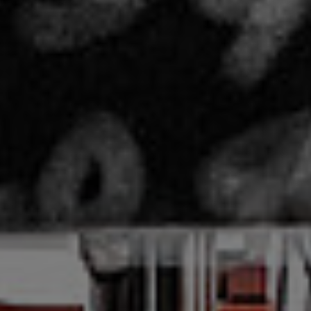
České Budějovice 4, 370 04,
Pekárenská 255/77
Raiffeisen-
podrobnosti
Lagerhaus Zwettl
eGen
Zwettl, 3910,
Gaigenbergstraße 22
Gruber
podrobnosti
Nutzfahrzeug GmbH
& Co. KG
Winhöring, 84543, August-
Unterholzner-Str. 15
MAN Truck&Bus
podrobnosti
Deutschland GmbH