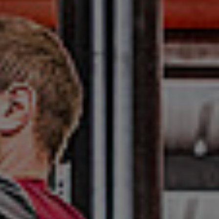
Haslet 15-17
LKW – Service
podrobnosti
Nürnberger KG
Furth im Wald, 93437,
Böhmerstraße 12
MAN Truck&Bus
podrobnosti
Deutschland GmbH
Cham, 93413, Dr.-Valentin-
Koch-Straße 20
Johann Schirmbeck
podrobnosti
GmbH
Schierling, 84069, Ludwig-
Erhard-Str. 10