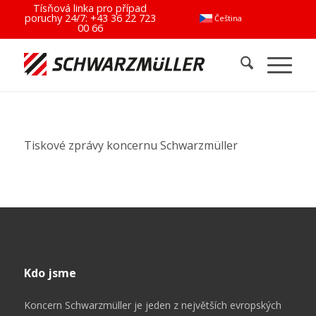
Tísňová linka pro případ
poruchy 24/7:
+43 36 22 723
Čeština
00 66
Tiskové zprávy koncernu Schwarzmüller
Kdo jsme
Koncern Schwarzmüller je jeden z největších evropských