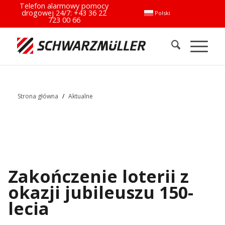
Telefon alarmowy pomocy
drogowej 24/7:
+43 36 22
Polski
723 00 66
Strona główna
/
Aktualne
Zakończenie loterii z
okazji jubileuszu 150-
lecia