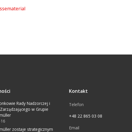
ssematerial
ności
Kontakt
onkowie Rady Nadzorczej i
Telefon
 Zarządzającego w Grupie
müller
+48 22 865 03 08
-16
Email
üller zostaje strategicznym