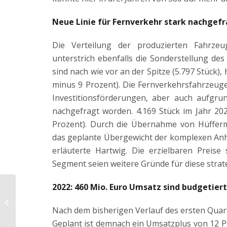
Neue Linie für Fernverkehr stark nachgef
Die Verteilung der produzierten Fahrze
unterstrich ebenfalls die Sonderstellung de
sind nach wie vor an der Spitze (5.797 Stüc
minus 9 Prozent). Die Fernverkehrsfahrzeuge
Investitionsförderungen, aber auch aufgrun
nachgefragt worden. 4.169 Stück im Jahr 20
Prozent). Durch die Übernahme von Hüfferm
das geplante Übergewicht der komplexen Anhä
erläuterte Hartwig. Die erzielbaren Preis
Segment seien weitere Gründe für diese strat
2022: 460 Mio. Euro Umsatz sind budgetiert
Naczepy trafiają na
Dunaj statkiem
Nach dem bisherigen Verlauf des ersten Quart
Geplant ist demnach ein Umsatzplus von 12 P