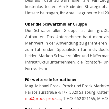
Deshalb rüste Schwarzmüller alle Fahrzeu
kostenlos testen. Am Ende der Strategiepha
Umsatz beitragen, ihr Anteil liegt heute bei 2
Über die Schwarzmüller Gruppe
Die Schwarzmüller Gruppe ist der größt
Aufbauten. Das Unternehmen baut mehr als
Mehrwert in der Anwendung zu garantieren. S
zum führenden Spezialisten für individue
beiden Marken Schwarzmüller und Hüffermann 
Infrastrukturunternehmen, die Rohstoff- u
Fernverkehr.
Für weitere Informationen
Mag. Michael Prock, Prock und Prock Markt
Paracelsusstraße 4/1/7, 5020 Salzburg, Öster
mp@prock-prock.at
, T +43 662 821155, M +4