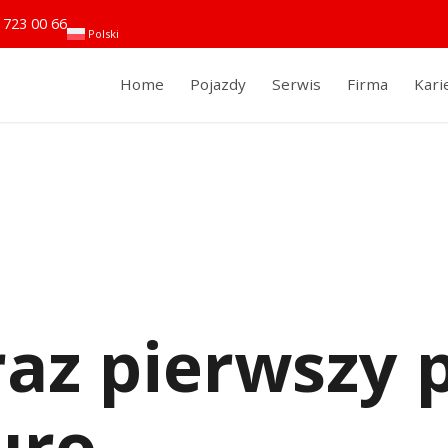
 723 00 66
Polski
Home
Pojazdy
Serwis
Firma
Kari
raz pierwszy 
uro