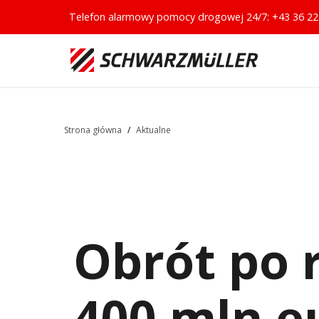
Telefon alarmowy pomocy drogowej 24/7:
+43 36 22
Strona główna
/
Aktualne
Obrót po 
400 mln e