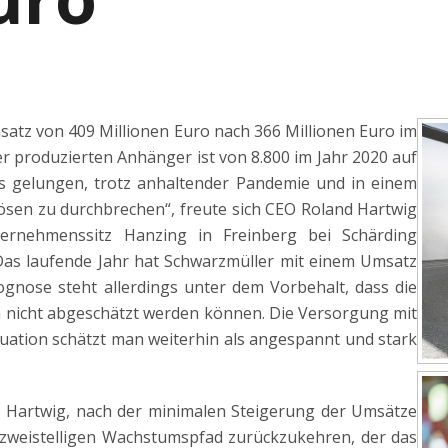
atz von 409 Millionen Euro nach 366 Millionen Euro im
der produzierten Anhänger ist von 8.800 im Jahr 2020 auf
uns gelungen, trotz anhaltender Pandemie und in einem
lösen zu durchbrechen“, freute sich CEO Roland Hartwig
rnehmenssitz Hanzing in Freinberg bei Schärding
 Das laufende Jahr hat Schwarzmüller mit einem Umsatz
ognose steht allerdings unter dem Vorbehalt, dass die
ch nicht abgeschätzt werden können. Die Versorgung mit
uation schätzt man weiterhin als angespannt und stark
o Hartwig, nach der minimalen Steigerung der Umsätze
 zweistelligen Wachstumspfad zurückzukehren, der das