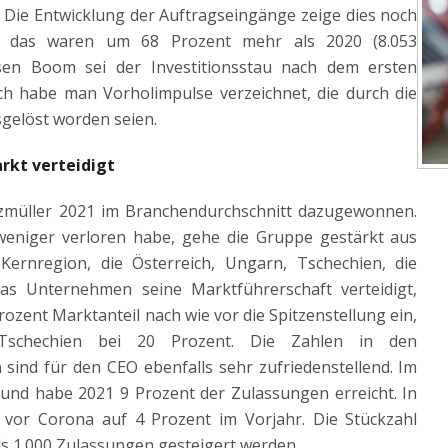
 Die Entwicklung der Auftragseingänge zeige dies noch
in, das waren um 68 Prozent mehr als 2020 (8.053
sen Boom sei der Investitionsstau nach dem ersten
ch habe man Vorholimpulse verzeichnet, die durch die
sgelöst worden seien.
rkt verteidigt
zmüller 2021 im Branchendurchschnitt dazugewonnen.
weniger verloren habe, gehe die Gruppe gestärkt aus
Kernregion, die Österreich, Ungarn, Tschechien, die
as Unternehmen seine Marktführerschaft verteidigt,
rozent Marktanteil nach wie vor die Spitzenstellung ein,
Tschechien bei 20 Prozent. Die Zahlen in den
ind für den CEO ebenfalls sehr zufriedenstellend. Im
nd habe 2021 9 Prozent der Zulassungen erreicht. In
vor Corona auf 4 Prozent im Vorjahr. Die Stückzahl
ls 1.000 Zulassungen gesteigert werden.