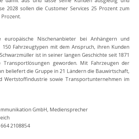
ge damit aus und lasse seine Kunden ausgiebig und
se 2028 sollen die Customer Services 25 Prozent zum
0 Prozent.
e europäische Nischenanbieter bei Anhängern und
 150 Fahrzeugtypen mit dem Anspruch, ihren Kunden
chwarzmüller ist in seiner langen Geschichte seit 1871
lle Transportlösungen geworden. Mit Fahrzeugen der
beliefert die Gruppe in 21 Ländern die Bauwirtschaft,
nd Wertstoffindustrie sowie Transportunternehmen im
kommunikation GmbH, Mediensprecher
reich
3 664 2108854