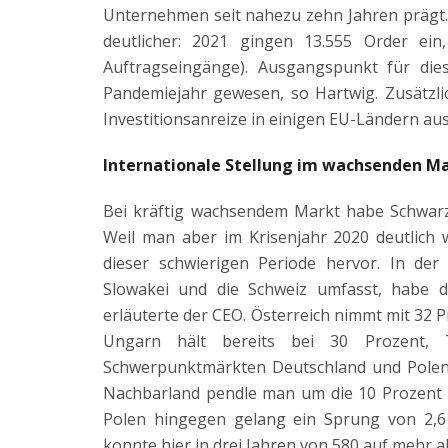
Unternehmen seit nahezu zehn Jahren prägt.
deutlicher: 2021 gingen 13.555 Order e
Auftragseingänge). Ausgangspunkt für die
Pandemiejahr gewesen, so Hartwig. Zusätzli
Investitionsanreize in einigen EU-Ländern au
Internationale Stellung im wachsenden Ma
Bei kräftig wachsendem Markt habe Schwar
Weil man aber im Krisenjahr 2020 deutlich 
dieser schwierigen Periode hervor. In der 
Slowakei und die Schweiz umfasst, habe d
erläuterte der CEO. Österreich nimmt mit 32 P
Ungarn hält bereits bei 30 Prozent, 
Schwerpunktmärkten Deutschland und Polen s
Nachbarland pendle man um die 10 Prozent u
Polen hingegen gelang ein Sprung von 2,6 
konnte hier in drei Jahren von 580 auf mehr a