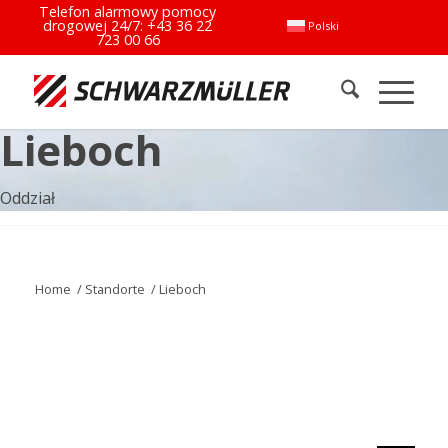
Telefon alarmowy pomocy
drogowej 24/7:
+43 36 22
Polski
723 00 66
Lieboch
Oddział
Home
/
Standorte
/
Lieboch